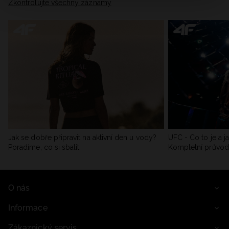
Zkontrolujte všechny záznamy
Jak se dobře připravit na aktivní den u vody?
UFC - Co to je a j
Poradíme, co si sbalit
Kompletní průvo
O nás
Informace
Zákaznický servis