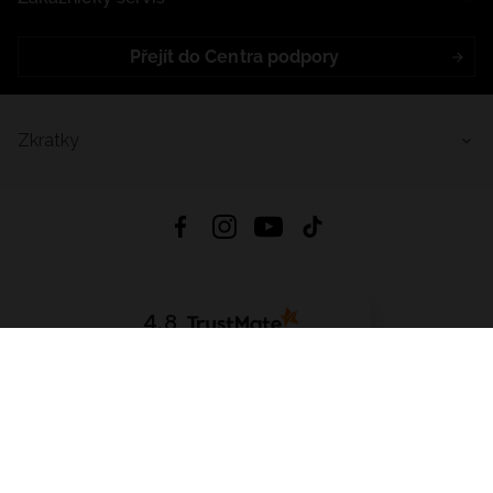
Přejít do Centra podpory
Zkratky
4.8
Založeno na
1441
hodnocení
ze všech dob
Stáhnout Aplikaci:
App Store
Google Play
App Gallery