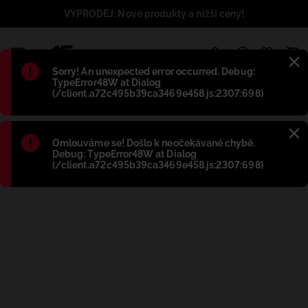
VÝPRODEJ: Nové produkty a nižší ceny!
1
Błąd
:
Sorry! An unexpected error occurred. Debug:
TypeError48W at Dialog
(/client.a72c495b39ca3469e458.js:2307:698)
Błąd
:
Omlouváme se! Došlo k neočekávané chybě.
Debug: TypeError48W at Dialog
(/client.a72c495b39ca3469e458.js:2307:698)