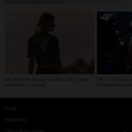
Zkontrolujte všechny záznamy
Jak se dobře připravit na aktivní den u vody?
UFC - Co to je a j
Poradíme, co si sbalit
Kompletní průvo
O nás
Informace
Zákaznický servis