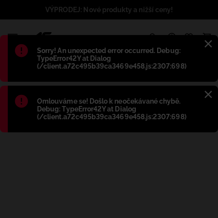
VÝPRODEJ: Nové produkty a nižší ceny!
1
Błąd
:
Sorry! An unexpected error occurred. Debug:
TypeError42Y at Dialog
(/client.a72c495b39ca3469e458.js:2307:698)
Błąd
:
Omlouváme se! Došlo k neočekávané chybě.
Debug: TypeError42Y at Dialog
(/client.a72c495b39ca3469e458.js:2307:698)