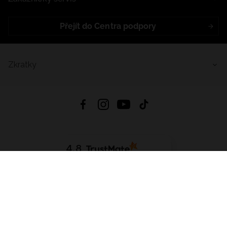
Přejít do Centra podpory
Zkratky
4.8
Založeno na
1441
hodnocení
ze všech dob
Stáhnout Aplikaci:
App Store
Google Play
App Gallery