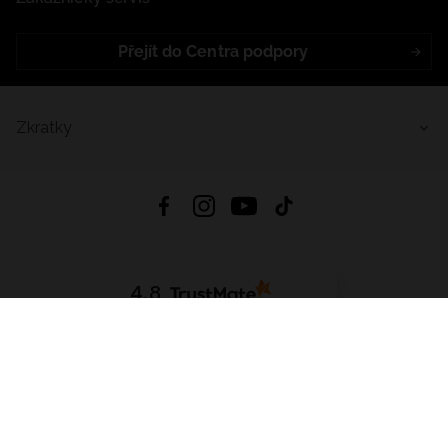
Přejít do Centra podpory
Zkratky
4.8
Založeno na
1441
hodnocení
ze všech dob
Stáhnout Aplikaci:
App Store
Google Play
App Gallery