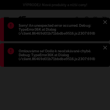
VÝPRODEJ: Nové produkty a nižší ceny!
1
Błąd
:
Sorry! An unexpected error occurred. Debug:
TypeError36K at Dialog
(/client.86469d01b71bbdbe9516.js:2307:698)
Błąd
:
Omlouváme se! Došlo k neočekávané chybě.
Debug: TypeError36K at Dialog
(/client.86469d01b71bbdbe9516.js:2307:698)