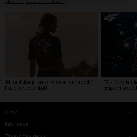
Zkontrolujte všechny záznamy
Jak se dobře připravit na aktivní den u vody?
UFC - Co to je a j
Poradíme, co si sbalit
Kompletní průvo
O nás
Informace
Zákaznický servis