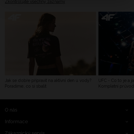
Zkontrolujte všechny záznamy
Jak se dobře připravit na aktivní den u vody?
UFC - Co to je a j
Poradíme, co si sbalit
Kompletní průvo
O nás
Informace
Zákaznický servis