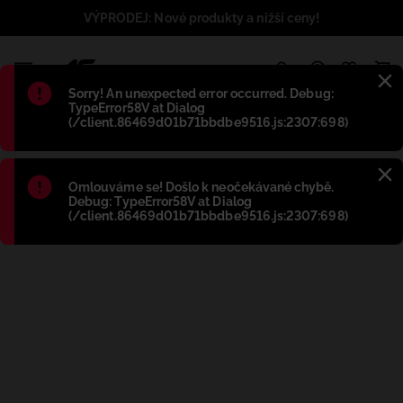
VÝPRODEJ: Nové produkty a nižší ceny!
1
Błąd
:
Sorry! An unexpected error occurred. Debug:
TypeError58V at Dialog
(/client.86469d01b71bbdbe9516.js:2307:698)
Błąd
:
Omlouváme se! Došlo k neočekávané chybě.
Debug: TypeError58V at Dialog
(/client.86469d01b71bbdbe9516.js:2307:698)