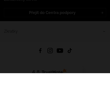
Přejít do Centra podpory
Zkratky
4.8
Založeno na
1441
hodnocení
ze všech dob
Stáhnout Aplikaci:
App Store
Google Play
App Gallery