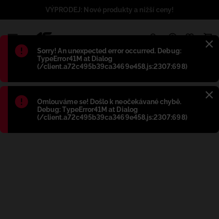
VÝPRODEJ: Nové produkty a nižší ceny!
1
Błąd
:
Sorry! An unexpected error occurred. Debug:
TypeError41M at Dialog
(/client.a72c495b39ca3469e458.js:2307:698)
Błąd
:
Omlouváme se! Došlo k neočekávané chybě.
Debug: TypeError41M at Dialog
(/client.a72c495b39ca3469e458.js:2307:698)