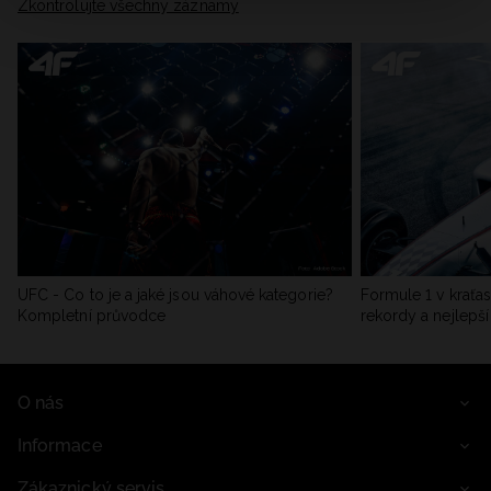
Zkontrolujte všechny záznamy
UFC - Co to je a jaké jsou váhové kategorie?
Formule 1 v kraťas
Kompletní průvodce
rekordy a nejlepší
O nás
Informace
Zákaznický servis