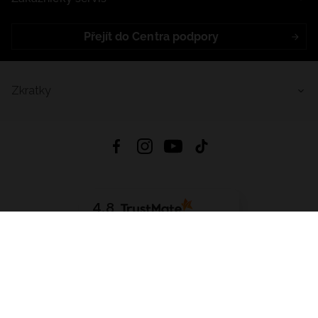
Přejít do Centra podpory
Zkratky
4.8
Založeno na
1441
hodnocení
ze všech dob
Stáhnout Aplikaci:
App Store
Google Play
App Gallery