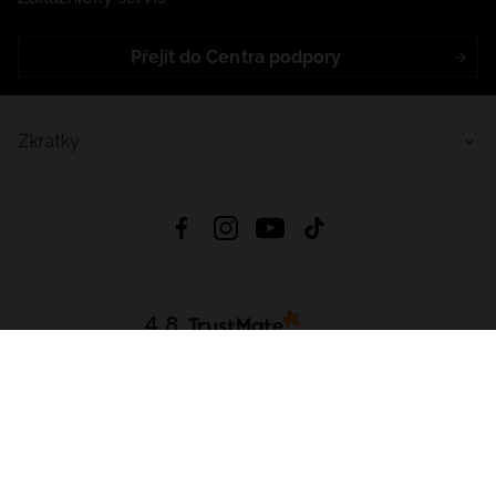
Přejít do Centra podpory
Zkratky
4.8
Založeno na
1441
hodnocení
ze všech dob
Stáhnout Aplikaci:
App Store
Google Play
App Gallery