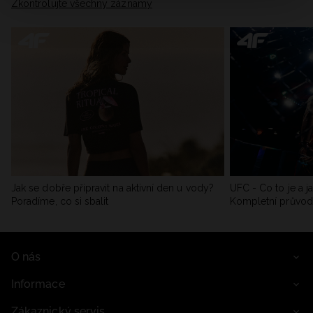
Zkontrolujte všechny záznamy
Jak se dobře připravit na aktivní den u vody?
UFC - Co to je a j
Poradíme, co si sbalit
Kompletní průvo
O nás
Informace
Zákaznický servis