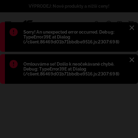
VÝPRODEJ: Nové produkty a nižší ceny!
1
Błąd
:
Sorry! An unexpected error occurred. Debug:
TypeError39E at Dialog
(/client.86469d01b71bbdbe9516.js:2307:698)
Błąd
:
Omlouváme se! Došlo k neočekávané chybě.
Debug: TypeError39E at Dialog
(/client.86469d01b71bbdbe9516.js:2307:698)