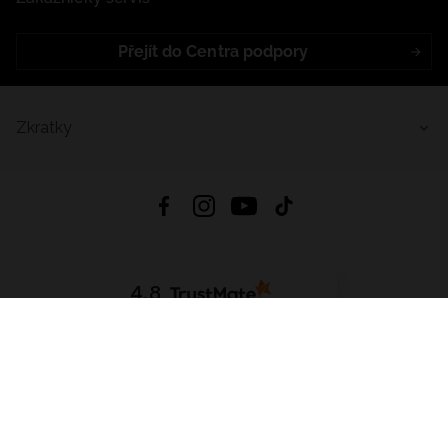
Přejít do Centra podpory
Zkratky
4.8
Založeno na
1441
hodnocení
ze všech dob
Stáhnout Aplikaci:
App Store
Google Play
App Gallery