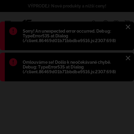
VÝPRODEJ: Nové produkty a nižší ceny!
1
Błąd
:
Sorry! An unexpected error occurred. Debug:
TypeError53S at Dialog
(/client.86469d01b71bbdbe9516.js:2307:698)
Błąd
:
Omlouváme se! Došlo k neočekávané chybě.
Debug: TypeError53S at Dialog
(/client.86469d01b71bbdbe9516.js:2307:698)