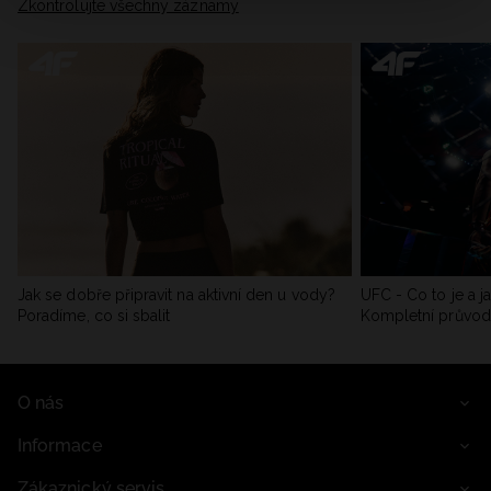
Zkontrolujte všechny záznamy
Jak se dobře připravit na aktivní den u vody?
UFC - Co to je a j
Poradíme, co si sbalit
Kompletní průvo
O nás
Informace
Zákaznický servis