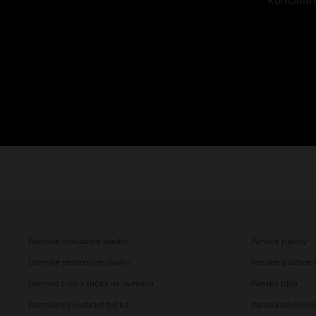
Komplexní
Dámské dvoudílné plavky
Pánské plavky
Dámské jednodílné plavky
Pánské plážové 
Dámská tílka a trička na ramínka
Pánská tílka
Dámské cyklistické trička
Pánská bavlněná 