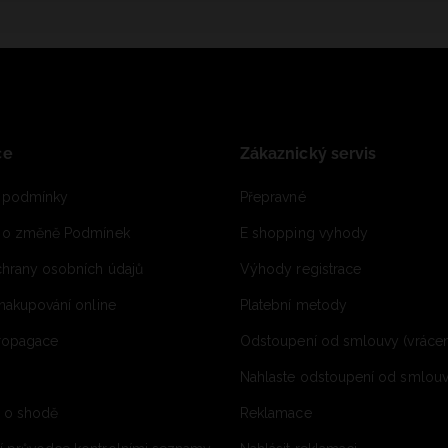
ce
Zákaznický servis
 podmínky
Přepravné
e o změně Podmínek
E shopping vyhody
hrany osobních údajů
Výhody registrace
 nakupování online
Platební metody
propagace
Odstoupení od smlouvy (vrácen
Nahlaste odstoupení od smlouvy
í o shodě
Reklamace