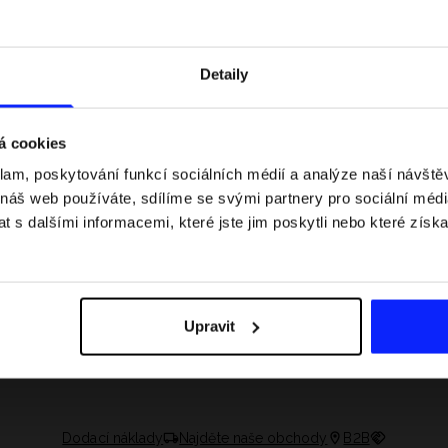
Detaily
á cookies
klam, poskytování funkcí sociálních médií a analýze naší návšt
 náš web používáte, sdílíme se svými partnery pro sociální média
 s dalšími informacemi, které jste jim poskytli nebo které získa
 jaké jsou váhové
Formule 1 v kraťasech: pravidla, časy
letní průvodce
závodů, rekordy a nejlepší jezdci F1
Upravit
Dodací náklady
Najděte naše obchody
B2B