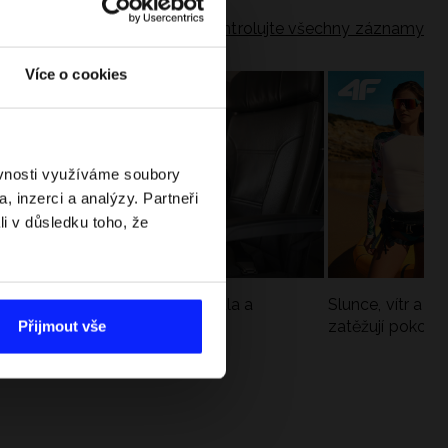
Zkontrolujte všechny záznamy
Více o cookies
ěvnosti využíváme soubory
, inzerci a analýzy. Partneři
li v důsledku toho, že
Jak si sbalit batoh do letadla a
Slunce, vítr a vo
nepřekročit limity?
zatěžují pokožku
Přijmout vše
sportech