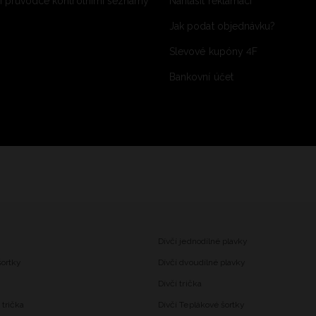
 průvodce kontrolními seznamy
Nahlásit reklamaci
Jak podat objednávku?
Slevové kupóny 4F
Bankovní účet
Dívčí jednodílné plavky
šortky
Dívčí dvoudílné plavky
Dívčí trička
trička
Dívčí Teplákové šortky