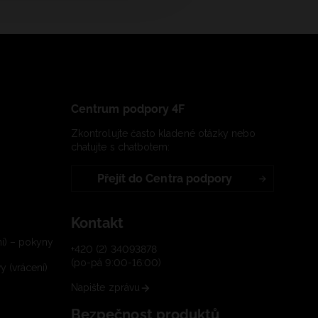
Centrum podpory 4F
Zkontrolujte často kladené otázky nebo
chatujte s chatbotem:
Přejít do Centra podpory
Kontakt
í) – pokyny
+420 (2) 34093878
(po-pá 9:00-16:00)
 (vrácení)
Napište zprávu
Bezpečnost produktů