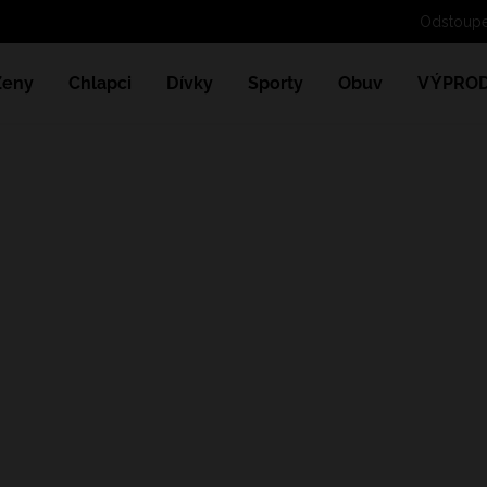
Odstoupe
Ženy
Chlapci
Dívky
Sporty
Obuv
VÝPROD