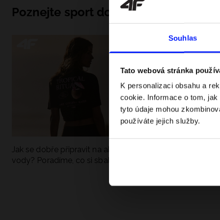
Poznejte sport do hloubky
Souhlas
Tato webová stránka použív
K personalizaci obsahu a re
cookie. Informace o tom, jak
tyto údaje mohou zkombinovat
používáte jejich služby.
Jak se dobře připravit na aktivní den u
UFC - Co to je a
vody? Poradíme, co si sbalit
kategorie? Komp