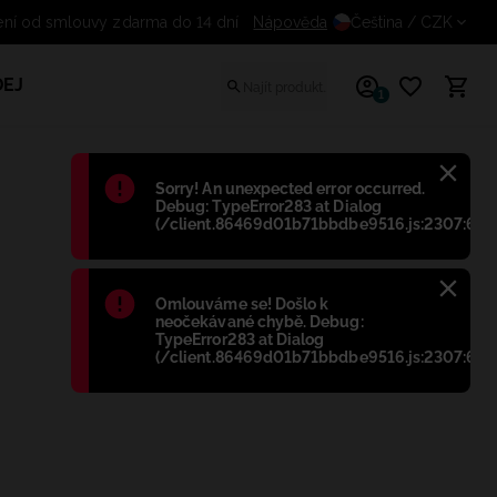
ní od smlouvy zdarma do 14 dní
Nápověda
Čeština
/ CZK
EJ
1
Błąd
:
Sorry! An unexpected error occurred.
Debug: TypeError283 at Dialog
(/client.86469d01b71bbdbe9516.js:2307:698
Błąd
:
Omlouváme se! Došlo k
neočekávané chybě. Debug:
TypeError283 at Dialog
(/client.86469d01b71bbdbe9516.js:2307:698