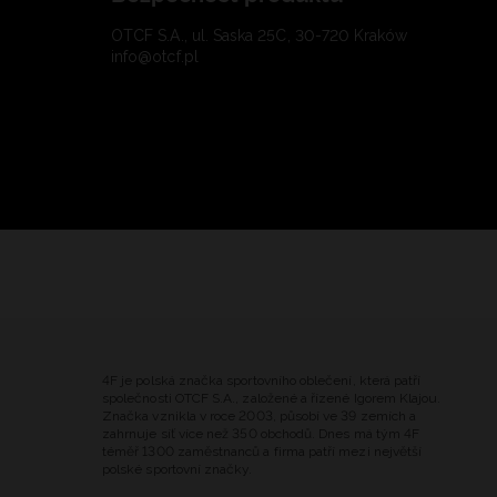
OTCF S.A., ul. Saska 25C, 30-720 Kraków
info@otcf.pl
4F je polská značka sportovního oblečení, která patří
společnosti OTCF S.A., založené a řízené Igorem Klajou.
Značka vznikla v roce 2003, působí ve 39 zemích a
zahrnuje síť více než 350 obchodů. Dnes má tým 4F
téměř 1300 zaměstnanců a firma patří mezi největší
polské sportovní značky.