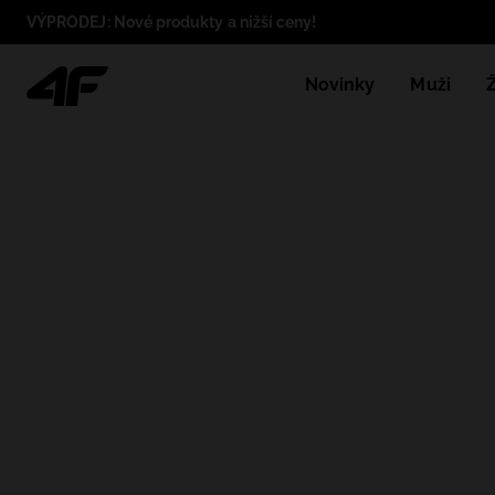
VÝPRODEJ: Nové produkty a nižší ceny!
Novinky
Muži