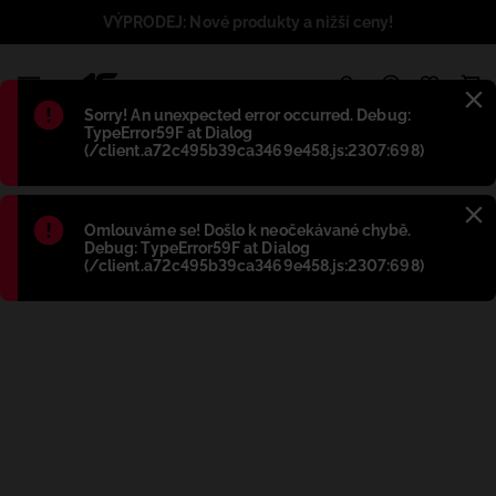
VÝPRODEJ: Nové produkty a nižší ceny!
1
Błąd
:
Sorry! An unexpected error occurred. Debug:
TypeError59F at Dialog
(/client.a72c495b39ca3469e458.js:2307:698)
Błąd
:
Omlouváme se! Došlo k neočekávané chybě.
Debug: TypeError59F at Dialog
(/client.a72c495b39ca3469e458.js:2307:698)