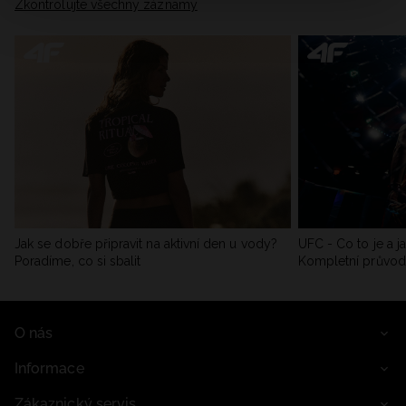
Zkontrolujte všechny záznamy
Jak se dobře připravit na aktivní den u vody?
UFC - Co to je a j
Poradíme, co si sbalit
Kompletní průvo
O nás
Informace
Zákaznický servis