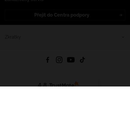
Přejít do Centra podpory
Zkratky
4.8
Založeno na
1441
hodnocení
ze všech dob
Stáhnout Aplikaci:
App Store
Google Play
App Gallery