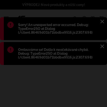
VÝPRODEJ: Nové produkty a nižší ceny!
1
Błąd
:
Sorry! An unexpected error occurred. Debug:
TypeError25O at Dialog
(/client.86469d01b71bbdbe9516.js:2307:698)
Błąd
:
Omlouváme se! Došlo k neočekávané chybě.
Debug: TypeError25O at Dialog
(/client.86469d01b71bbdbe9516.js:2307:698)