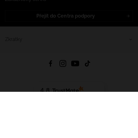
Přejít do Centra podpory
Zkratky
4.8
Založeno na
1441
hodnocení
ze všech dob
Stáhnout Aplikaci:
App Store
Google Play
App Gallery