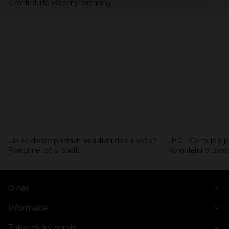
Zkontrolujte všechny záznamy
Jak se dobře připravit na aktivní den u vody?
UFC - Co to je a j
Poradíme, co si sbalit
Kompletní průvo
O nás
Informace
Zákaznický servis