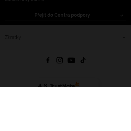
Přejít do Centra podpory
Zkratky
4.8
Založeno na
1441
hodnocení
ze všech dob
Stáhnout Aplikaci:
App Store
Google Play
App Gallery