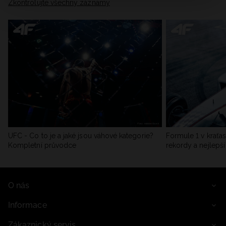
Zkontrolujte všechny záznamy
UFC - Co to je a jaké jsou váhové kategorie?
Formule 1 v kraťas
Kompletní průvodce
rekordy a nejlepší
O nás
Informace
Zákaznický servis