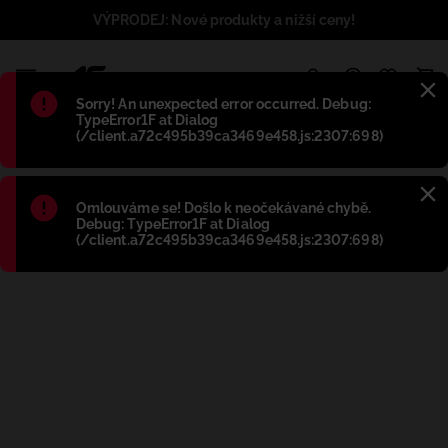
VÝPRODEJ: Nové produkty a nižší ceny!
1
Błąd
:
Sorry! An unexpected error occurred. Debug:
TypeError1F at Dialog
(/client.a72c495b39ca3469e458.js:2307:698)
Błąd
:
Omlouváme se! Došlo k neočekávané chybě.
Debug: TypeError1F at Dialog
(/client.a72c495b39ca3469e458.js:2307:698)