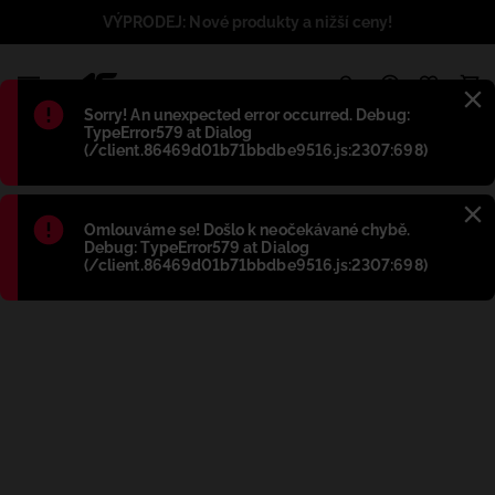
VÝPRODEJ: Nové produkty a nižší ceny!
1
Błąd
:
Sorry! An unexpected error occurred. Debug:
TypeError579 at Dialog
(/client.86469d01b71bbdbe9516.js:2307:698)
Błąd
:
Omlouváme se! Došlo k neočekávané chybě.
Debug: TypeError579 at Dialog
(/client.86469d01b71bbdbe9516.js:2307:698)