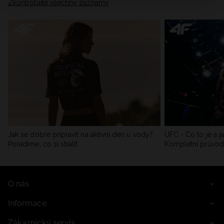
Zkontrolujte všechny záznamy
Jak se dobře připravit na aktivní den u vody?
UFC - Co to je a j
Poradíme, co si sbalit
Kompletní průvo
O nás
Informace
Zákaznický servis