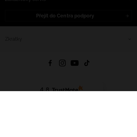
Přejít do Centra podpory
Zkratky
4.8
Založeno na
1441
hodnocení
ze všech dob
Stáhnout Aplikaci:
App Store
Google Play
App Gallery