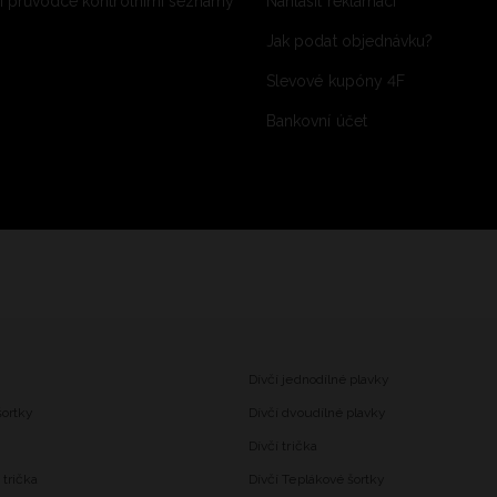
 průvodce kontrolními seznamy
Nahlásit reklamaci
Jak podat objednávku?
Slevové kupóny 4F
Bankovní účet
Dívčí jednodílné plavky
šortky
Dívčí dvoudílné plavky
Dívčí trička
trička
Dívčí Teplákové šortky