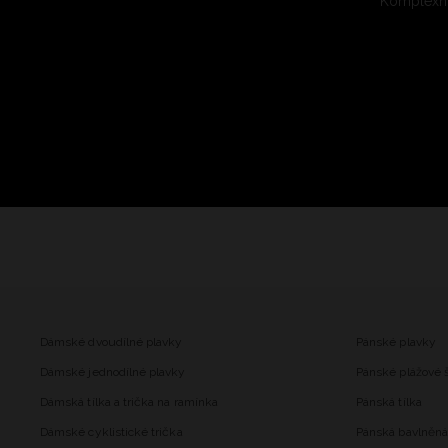
Komplexní
Dámské dvoudílné plavky
Pánské plavky
Dámské jednodílné plavky
Pánské plážové 
Dámská tílka a trička na ramínka
Pánská tílka
Dámské cyklistické trička
Pánská bavlněná 