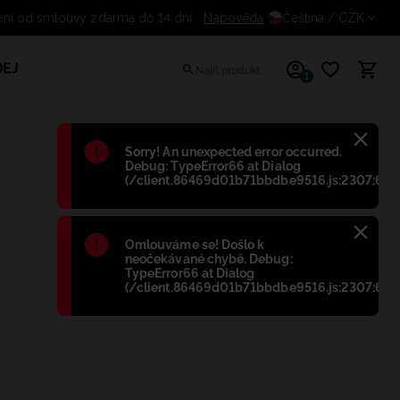
Odstoupení od smlouvy zdarma do 14 dní
Nápověda
Čeština
/ CZK
EJ
1
Błąd
:
Sorry! An unexpected error occurred.
Debug: TypeError66 at Dialog
(/client.86469d01b71bbdbe9516.js:2307:698
Błąd
:
Omlouváme se! Došlo k
neočekávané chybě. Debug:
TypeError66 at Dialog
(/client.86469d01b71bbdbe9516.js:2307:698