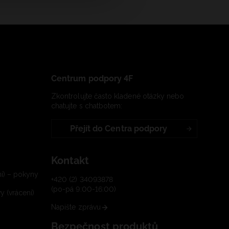
Centrum podpory 4F
Zkontrolujte často kladené otázky nebo
chatujte s chatbotem:
Přejít do Centra podpory
Kontakt
í) – pokyny
+420 (2) 34093878
(po-pá 9:00-16:00)
 (vrácení)
Napište zprávu
Bezpečnost produktů