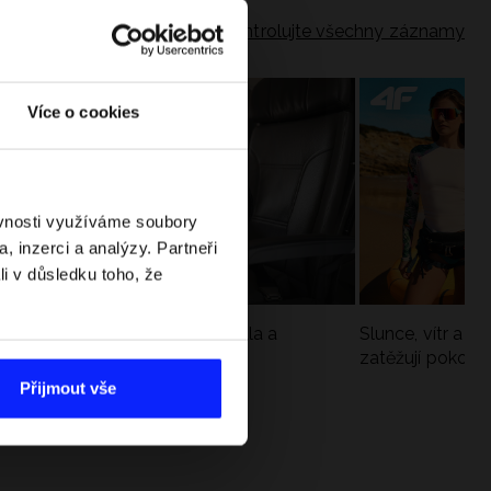
Zkontrolujte všechny záznamy
Více o cookies
ěvnosti využíváme soubory
, inzerci a analýzy. Partneři
li v důsledku toho, že
Jak si sbalit batoh do letadla a
Slunce, vítr a vo
nepřekročit limity?
zatěžují pokožku
sportech
Přijmout vše