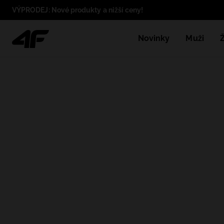
VÝPRODEJ: Nové produkty a nižší ceny!
Novinky
Muži