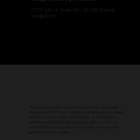
OTCF S.A., ul. Saska 25C, 30-720 Kraków
info@otcf.pl
4F je polská značka sportovního oblečení, která patří
společnosti OTCF S.A., založené a řízené Igorem Klajou.
Značka vznikla v roce 2003, působí ve 39 zemích a
zahrnuje síť více než 350 obchodů. Dnes má tým 4F
téměř 1300 zaměstnanců a firma patří mezi největší
polské sportovní značky.