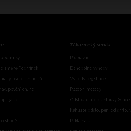
ce
Zákaznický servis
 podmínky
Přepravné
e o změně Podmínek
E shopping vyhody
hrany osobních údajů
Výhody registrace
 nakupování online
Platební metody
propagace
Odstoupení od smlouvy (vrácen
Nahlaste odstoupení od smlouvy
í o shodě
Reklamace