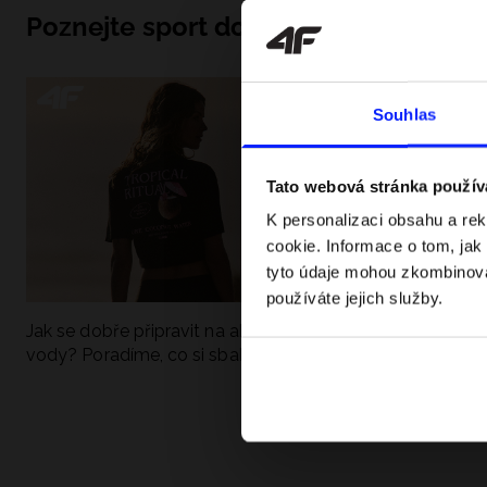
Poznejte sport do hloubky
Souhlas
Tato webová stránka použív
K personalizaci obsahu a re
cookie. Informace o tom, jak
tyto údaje mohou zkombinovat
používáte jejich služby.
Jak se dobře připravit na aktivní den u
UFC - Co to je a
vody? Poradíme, co si sbalit
kategorie? Komp