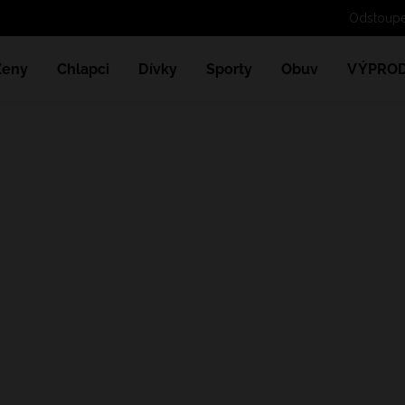
Ženy
Chlapci
Dívky
Sporty
Obuv
VÝPROD