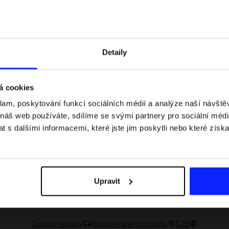
Detaily
á cookies
klam, poskytování funkcí sociálních médií a analýze naší návšt
 náš web používáte, sdílíme se svými partnery pro sociální média
 s dalšími informacemi, které jste jim poskytli nebo které získa
 jaké jsou váhové
Formule 1 v kraťasech: pravidla, časy
letní průvodce
závodů, rekordy a nejlepší jezdci F1
Upravit
Dodací náklady
Najděte naše obchody
B2B