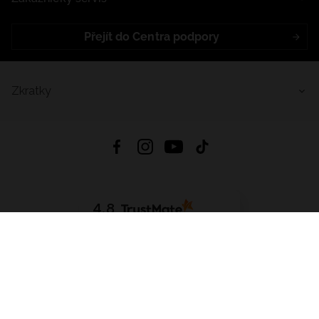
Přejít do Centra podpory
Zkratky
4.8
Založeno na
1441
hodnocení
ze všech dob
Stáhnout Aplikaci:
App Store
Google Play
App Gallery