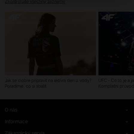
Zkontrolujte všechny záznamy
Jak se dobře připravit na aktivní den u vody?
UFC - Co to je a j
Poradíme, co si sbalit
Kompletní průvo
O nás
Informace
Zákaznický servis