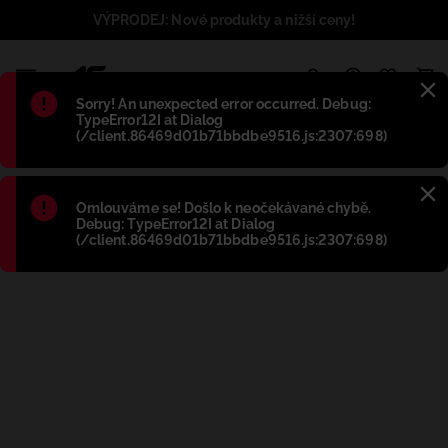
VÝPRODEJ: Nové produkty a nižší ceny!
1
Błąd
:
Sorry! An unexpected error occurred. Debug:
TypeError12I at Dialog
(/client.86469d01b71bbdbe9516.js:2307:698)
Błąd
:
Omlouváme se! Došlo k neočekávané chybě.
Debug: TypeError12I at Dialog
(/client.86469d01b71bbdbe9516.js:2307:698)