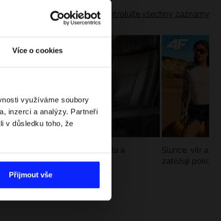
Zkontrolujte všechny záznamy
Více o cookies
ěvnosti využíváme soubory
, inzerci a analýzy. Partneři
li v důsledku toho, že
Jak si sbalit batoh do letadla a
Slunce, vítr a vo
nepřekročit limity?
zatěžují pokožku
sportech
Přijmout vše