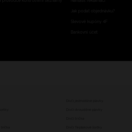
 průvodce kontrolními seznamy
Nahlásit reklamaci
Jak podat objednávku?
Slevové kupóny 4F
Bankovní účet
Dívčí jednodílné plavky
šortky
Dívčí dvoudílné plavky
Dívčí trička
trička
Dívčí Teplákové šortky