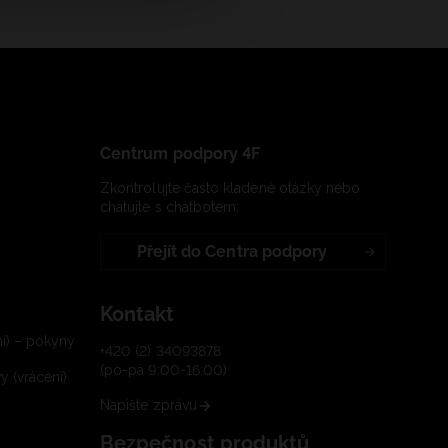
Centrum podpory 4F
Zkontrolujte často kladené otázky nebo
chatujte s chatbotem:
Přejít do Centra podpory
Kontakt
í) – pokyny
+420 (2) 34093878
(po-pá 9:00-16:00)
 (vrácení)
Napište zprávu
Bezpečnost produktů