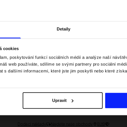
Detaily
á cookies
klam, poskytování funkcí sociálních médií a analýze naší návšt
 náš web používáte, sdílíme se svými partnery pro sociální média
 s dalšími informacemi, které jste jim poskytli nebo které získa
 jaké jsou váhové
Formule 1 v kraťasech: pravidla, časy
letní průvodce
závodů, rekordy a nejlepší jezdci F1
Upravit
Dodací náklady
Najděte naše obchody
B2B