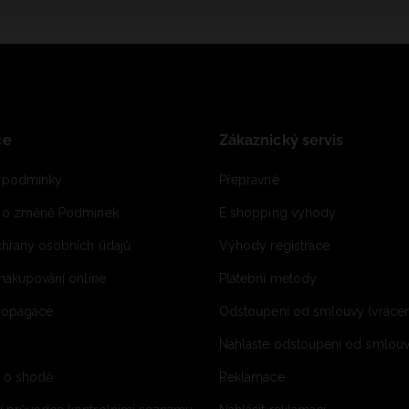
ce
Zákaznický servis
 podmínky
Přepravné
e o změně Podmínek
E shopping vyhody
hrany osobních údajů
Výhody registrace
 nakupování online
Platební metody
propagace
Odstoupení od smlouvy (vrácen
Nahlaste odstoupení od smlouvy
í o shodě
Reklamace