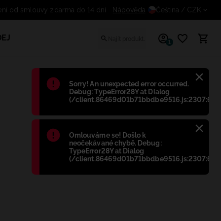
ní od smlouvy zdarma do 14 dní
Nápověda
Čeština
/ CZK
EJ
1
Błąd
:
Sorry! An unexpected error occurred.
Debug: TypeError28Y at Dialog
(/client.86469d01b71bbdbe9516.js:2307:698
Błąd
:
Omlouváme se! Došlo k
neočekávané chybě. Debug:
TypeError28Y at Dialog
(/client.86469d01b71bbdbe9516.js:2307:698