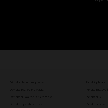
Komplexní
Dámské dvoudílné plavky
Pánské plavky
Dámské jednodílné plavky
Pánské plážové 
Dámská tílka a trička na ramínka
Pánská tílka
Dámské cyklistické trička
Pánská bavlněná 