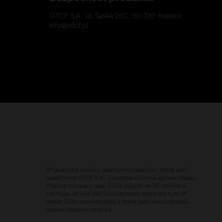
OTCF S.A., ul. Saska 25C, 30-720 Kraków
info@otcf.pl
4F je polská značka sportovního oblečení, která patří
společnosti OTCF S.A., založené a řízené Igorem Klajou.
Značka vznikla v roce 2003, působí ve 39 zemích a
zahrnuje síť více než 350 obchodů. Dnes má tým 4F
téměř 1300 zaměstnanců a firma patří mezi největší
polské sportovní značky.