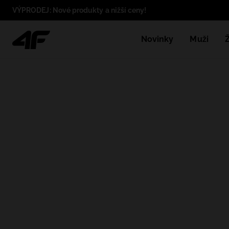
VÝPRODEJ: Nové produkty a nižší ceny!
Novinky
Muži