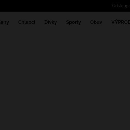
Odstoupe
Ženy
Chlapci
Dívky
Sporty
Obuv
VÝPROD