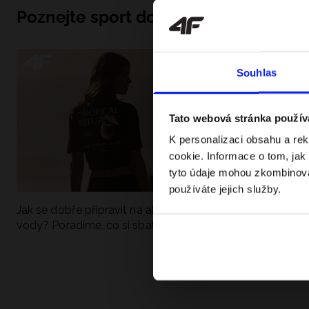
Poznejte sport do hloubky
Souhlas
Tato webová stránka použív
K personalizaci obsahu a re
cookie. Informace o tom, jak
tyto údaje mohou zkombinovat
používáte jejich služby.
Jak se dobře připravit na aktivní den u
UFC - Co to je a
vody? Poradíme, co si sbalit
kategorie? Komp