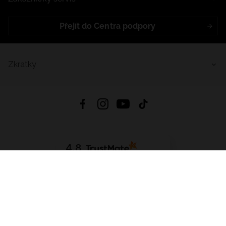
Přejít do Centra podpory
Zkratky
4.8
Založeno na
1441
hodnocení
ze všech dob
Stáhnout Aplikaci:
App Store
Google Play
App Gallery