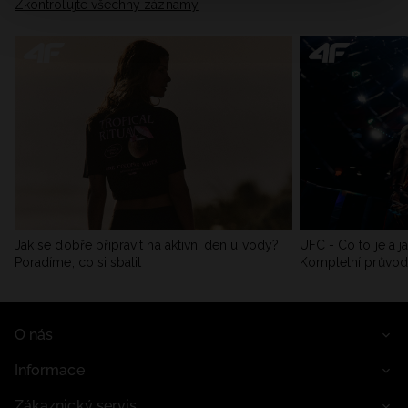
Zkontrolujte všechny záznamy
Jak se dobře připravit na aktivní den u vody?
UFC - Co to je a j
Poradíme, co si sbalit
Kompletní průvo
O nás
Informace
Zákaznický servis