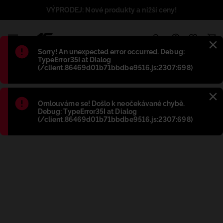
VÝPRODEJ: Nové produkty a nižší ceny!
1
Błąd
:
Sorry! An unexpected error occurred. Debug:
TypeError35I at Dialog
(/client.86469d01b71bbdbe9516.js:2307:698)
Błąd
:
Omlouváme se! Došlo k neočekávané chybě.
Debug: TypeError35I at Dialog
(/client.86469d01b71bbdbe9516.js:2307:698)