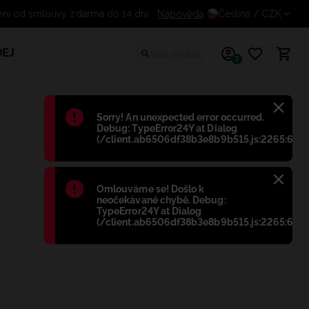
Odstoupení od smlouvy zdarma do 14 dn
Nápověda
Čeština
/ CZK
EJ
1
Błąd
:
Sorry! An unexpected error occurred.
Debug: TypeError24Y at Dialog
(/client.ab6506df38b3e8b9b515.js:2265:698)
Błąd
:
Omlouváme se! Došlo k
neočekávané chybě. Debug:
TypeError24Y at Dialog
(/client.ab6506df38b3e8b9b515.js:2265:698)