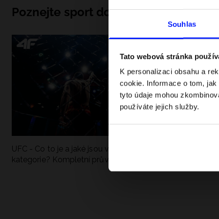
Poznejte sport do hloubky
Souhlas
Tato webová stránka použív
K personalizaci obsahu a re
cookie. Informace o tom, jak
tyto údaje mohou zkombinovat
používáte jejich služby.
UFC - Co to je a jaké jsou váhové
Formule 1 v krať
kategorie? Kompletní průvodce
závodů, rekordy a