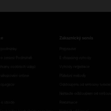
ce
Zákaznický servis
 podmínky
Přepravné
e o změně Podmínek
E shopping vyhody
hrany osobních údajů
Výhody registrace
 nakupování online
Platební metody
propagace
Odstoupení od smlouvy (vrácen
Nahlaste odstoupení od smlouvy
í o shodě
Reklamace