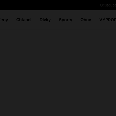
Ženy
Chlapci
Dívky
Sporty
Obuv
VÝPROD