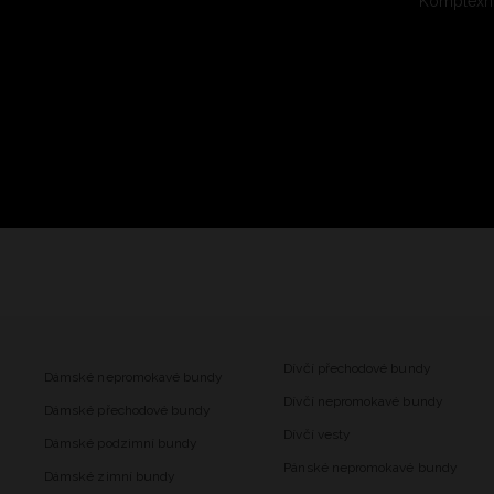
Komplexní
Dívčí přechodové bundy
Dámské nepromokavé bundy
Dívčí nepromokavé bundy
Dámské přechodové bundy
Dívčí vesty
Dámské podzimní bundy
Pánské nepromokavé bundy
Dámské zimní bundy