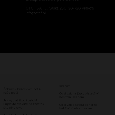
OTCF S.A., ul. Saska 25C, 30-720 Kraków
info@otcf.pl
seznam
Žebříček běžeckých bot 4F –
naše top 3
Co si vzít na jógu, pilates? ✔
Kontrolní seznam
Jak vybrat školní batoh?
Připravte své dítě na začátek
Co si vzít s sebou do hor na
školního roku
trek? ✔ Kontrolní seznam