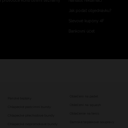
 průvodce kontrolními seznamy
Nahlásit reklamaci
Jak podat objednávku?
Slevové kupóny 4F
Bankovní účet
Oblečení na padel
Pánské tepláky
Oblečení na squash
Chlapecké podzimní bundy
Oblečenie na tenis
Chlapecké přechodové bundy
Dámské teplákové soupravy
Chlapecké nepromokavé bundy