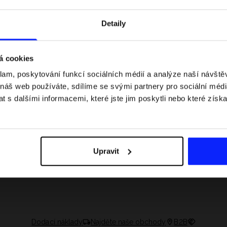
Detaily
á cookies
klam, poskytování funkcí sociálních médií a analýze naší návšt
 náš web používáte, sdílíme se svými partnery pro sociální média
 s dalšími informacemi, které jste jim poskytli nebo které získa
Upravit
asech: pravidla, časy
Jak si sbalit batoh do letadla a
 nejlepší jezdci F1
nepřekročit limity?
Dodací náklady
Najděte naše obchody
B2B