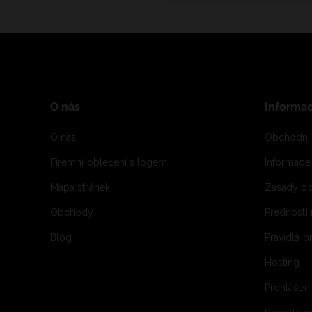
O nás
Informa
O nás
Obchodní
Firemní oblečení s logem
Informac
Mapa stránek
Zásady oc
Obchody
Přednosti
Blog
Pravidla 
Hosting
Prohlášen