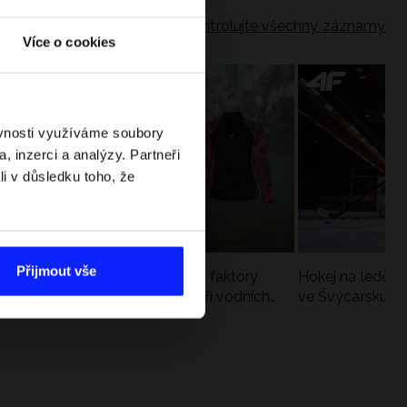
Zkontrolujte všechny záznamy
Více o cookies
ěvnosti využíváme soubory
, inzerci a analýzy. Partneři
li v důsledku toho, že
Přijmout vše
Slunce, vítr a voda: jak tyto faktory
Hokej na ledě –
zatěžují pokožku v létě a při vodních
ve Švýcarsku. V
sportech