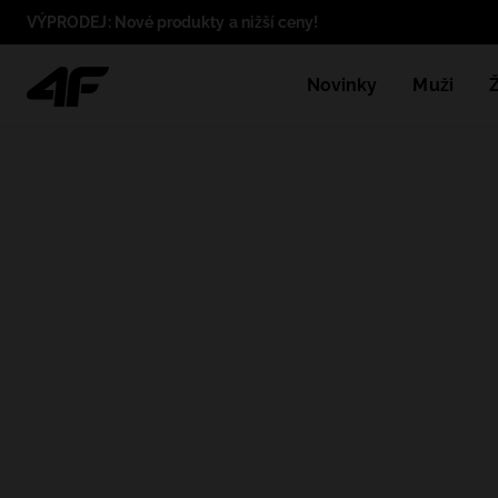
VÝPRODEJ: Nové produkty a nižší ceny!
Novinky
Muži