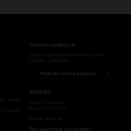
Centrum podpory 4F
Zkontrolujte často kladené otázky nebo
chatujte s chatbotem:
Přejít do Centra podpory
Kontakt
í) – pokyny
+420 (2) 34093878
(po-pá 9:00-16:00)
 (vrácení)
Napište zprávu
Bezpečnost produktů