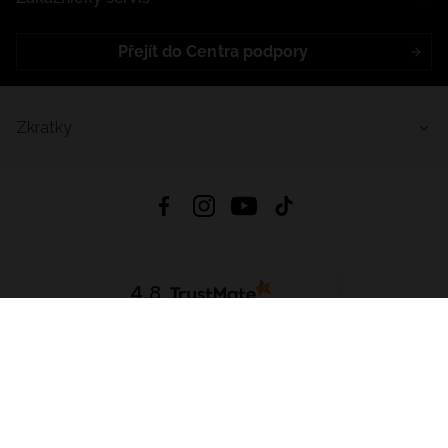
Přejít do Centra podpory
Zkratky
4.8
Založeno na
1441
hodnocení
ze všech dob
Stáhnout Aplikaci:
App Store
Google Play
App Gallery