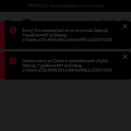
VÝPRODEJ: Nové produkty a nižší ceny!
1
Błąd
:
Sorry! An unexpected error occurred. Debug:
TypeError44Y at Dialog
(/client.a72c495b39ca3469e458.js:2307:698)
Błąd
:
Omlouváme se! Došlo k neočekávané chybě.
Debug: TypeError44Y at Dialog
(/client.a72c495b39ca3469e458.js:2307:698)