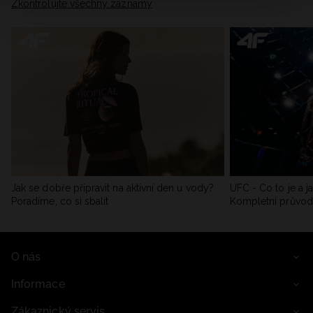
Zkontrolujte všechny záznamy
Jak se dobře připravit na aktivní den u vody?
UFC - Co to je a j
Poradíme, co si sbalit
Kompletní průvo
O nás
Informace
Zákaznický servis