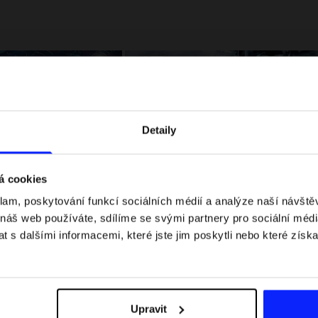
Detaily
á cookies
klam, poskytování funkcí sociálních médií a analýze naší návšt
 jaké jsou váhové
Formule 1 v kraťasech: pravidla, časy
 náš web používáte, sdílíme se svými partnery pro sociální média
letní průvodce
závodů, rekordy a nejlepší jezdci F1
 s dalšími informacemi, které jste jim poskytli nebo které získa
Upravit
Dodací náklady
Najděte naše obchody
B2B