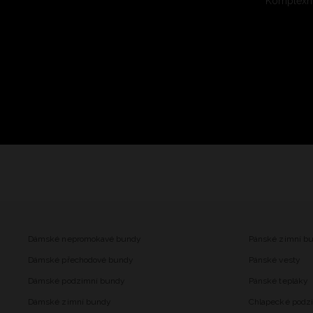
Komplexní
Dámské nepromokavé bundy
Pánské zimní b
Dámské přechodové bundy
Pánské vesty
Dámské podzimní bundy
Pánské tepláky
Dámské zimní bundy
Chlapecké podz