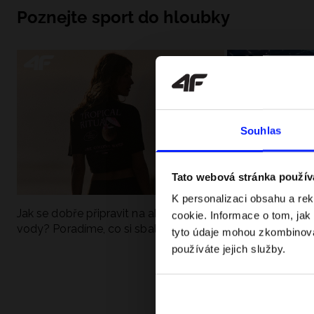
Poznejte sport do hloubky
Souhlas
Tato webová stránka použív
K personalizaci obsahu a re
Jak se dobře připravit na aktivní den u
UFC - Co to je a
cookie. Informace o tom, jak
vody? Poradíme, co si sbalit
kategorie? Komp
tyto údaje mohou zkombinovat
používáte jejich služby.