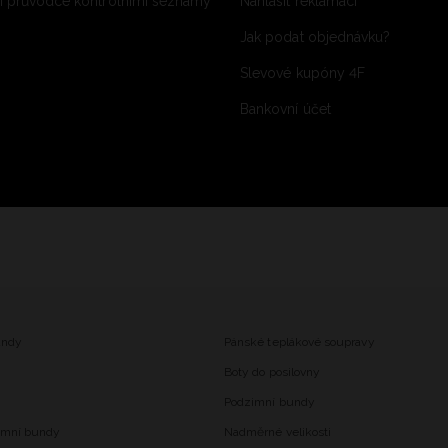
 průvodce kontrolními seznamy
Nahlásit reklamaci
Jak podat objednávku?
Slevové kupóny 4F
Bankovní účet
undy
Pánské teplákové soupravy
Boty do posilovny
Podzimní bundy
imní bundy
Nadměrné velikosti