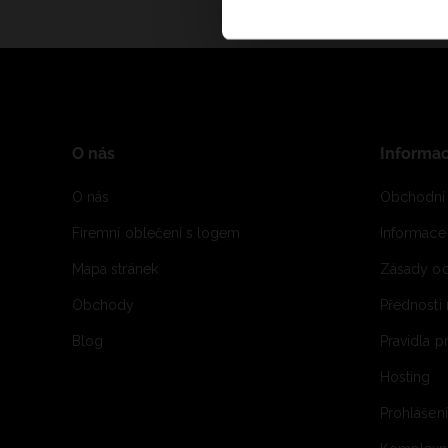
O nás
Informa
O nás
Obchodní
Firemní oblečení s logem
Informac
Mapa stránek
Zásady oc
Obchody
Přednosti
Blog
Pravidla 
Hosting
Prohlášen