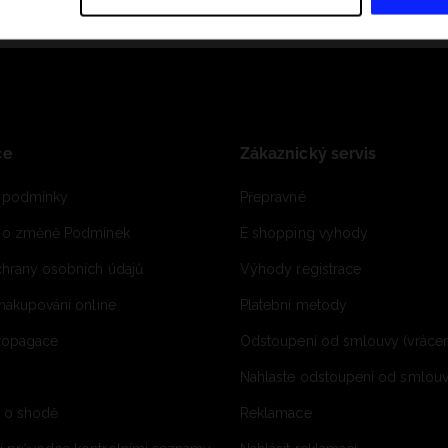
ce
Zákaznický servis
 podmínky
Přepravné
e o změně Podmínek
E shopping vyhody
hrany osobních údajů
Výhody registrace
 nakupování online
Platební metody
propagace
Odstoupení od smlouvy (vrácen
Nahlaste odstoupení od smlouvy
í o shodě
Reklamace