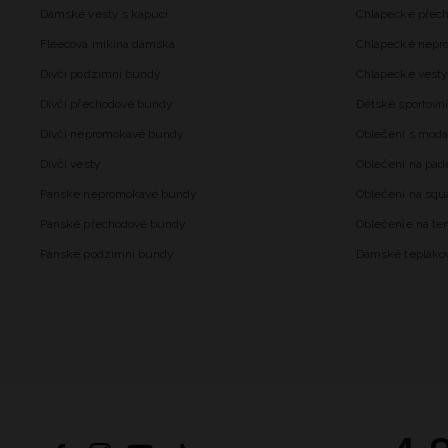
Dámské vesty s kapucí
Chlapecké přec
Fleecová mikina dámská
Chlapecké nepr
Dívčí podzimní bundy
Chlapecké vesty
Dívčí přechodové bundy
Dětské sportovní
Dívčí nepromokavé bundy
Oblečení s mod
Dívčí vesty
Oblečení na pad
Pánské nepromokavé bundy
Oblečení na squ
Pánské přechodové bundy
Oblečenie na ten
Pánské podzimní bundy
Dámské tepláko