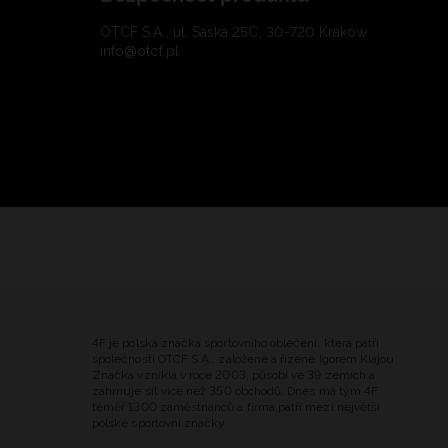
OTCF S.A., ul. Saska 25C, 30-720 Kraków
info@otcf.pl
4F je polská značka sportovního oblečení, která patří
společnosti OTCF S.A., založené a řízené Igorem Klajou.
Značka vznikla v roce 2003, působí ve 39 zemích a
zahrnuje síť více než 350 obchodů. Dnes má tým 4F
téměř 1300 zaměstnanců a firma patří mezi největší
polské sportovní značky.