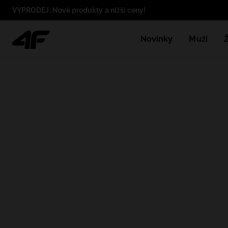
VÝPRODEJ: Nové produkty a nižší ceny!
Novinky
Muži