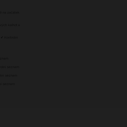
tě na začátek
vých kalhot a
 ✔ Kontrolní
m
seznam
trolní seznam
olní seznam
lní seznam