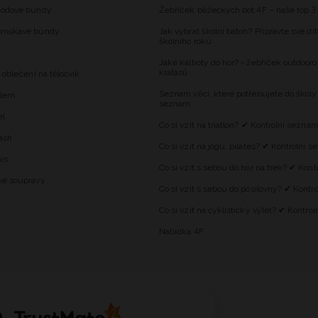
hodové bundy
Žebříček běžeckých bot 4F – naše top 3
omokavé bundy
Jak vybrat školní batoh? Připravte své dí
školního roku
Jaké kalhoty do hor? - žebříček outdooro
kraťasů
 oblečení na tělocvik
Seznam věcí, které potřebujete do školy
alem
seznam
el
Co si vzít na triatlon? ✔ Kontrolní sezna
ash
Co si vzít na jógu, pilates? ✔ Kontrolní 
is
Co si vzít s sebou do hor na trek? ✔ Kon
vé soupravy
Co si vzít s sebou do posilovny? ✔ Kontr
Co si vzít na cyklistický výlet? ✔ Kontro
Nabídka 4F