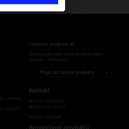
Centrum podpory 4F
Zkontrolujte často kladené otázky nebo
chatujte s chatbotem:
Přejít do Centra podpory
Kontakt
í) – pokyny
+420 (2) 34093878
(po-pá 9:00-16:00)
 (vrácení)
Napište zprávu
Bezpečnost produktů