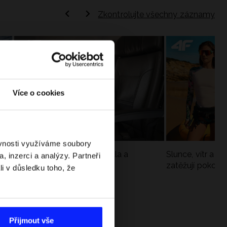
Zkontrolujte všechny záznamy
Více o cookies
ěvnosti využíváme soubory
Jak si sbalit batoh do letadla a
Slunce, vítr a vo
, inzerci a analýzy. Partneři
nepřekročit limity?
zatěžují pokožku
li v důsledku toho, že
sportech
Přijmout vše