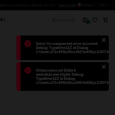
Nápověda
Odstoupení od smlouvy zdarma
Čeština
/ CZK
EJ
1
Błąd
:
Sorry! An unexpected error occurred.
Debug: TypeError12Z at Dialog
(/client.a72c495b39ca3469e458.js:2307:698)
Błąd
:
Omlouváme se! Došlo k
neočekávané chybě. Debug:
TypeError12Z at Dialog
(/client.a72c495b39ca3469e458.js:2307:698)