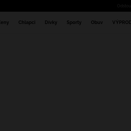
Ženy
Chlapci
Dívky
Sporty
Obuv
VÝPROD