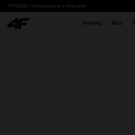
VÝPRODEJ: Nové produkty a nižší ceny!
Novinky
Muži