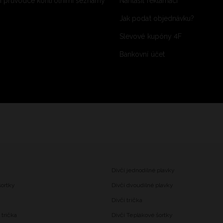
 průvodce kontrolními seznamy
Nahlásit reklamaci
Jak podat objednávku?
Slevové kupóny 4F
Bankovní účet
Dívčí jednodílné plavky
šortky
Dívčí dvoudílné plavky
Dívčí trička
trička
Dívčí Teplákové šortky