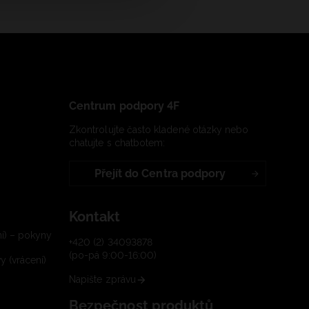
Centrum podpory 4F
Zkontrolujte často kladené otázky nebo
chatujte s chatbotem:
Přejít do Centra podpory
Kontakt
í) – pokyny
+420 (2) 34093878
(po-pá 9:00-16:00)
 (vrácení)
Napište zprávu
Bezpečnost produktů