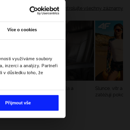
Zkontrolujte všechny záznamy
Více o cookies
ěvnosti využíváme soubory
, inzerci a analýzy. Partneři
li v důsledku toho, že
Jak si sbalit batoh do letadla a
Slunce, vítr a vo
nepřekročit limity?
zatěžují pokožku
sportech
Přijmout vše