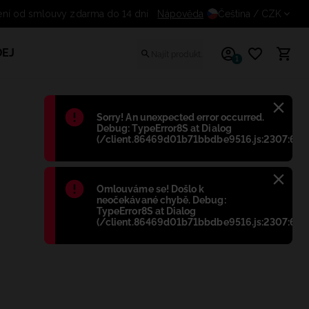
Nápověda
Odstoupení od smlouvy zdarma 
Čeština
/ CZK
EJ
1
Błąd
:
Sorry! An unexpected error occurred.
Debug: TypeError8S at Dialog
(/client.86469d01b71bbdbe9516.js:2307:698
Błąd
:
Omlouváme se! Došlo k
neočekávané chybě. Debug:
TypeError8S at Dialog
(/client.86469d01b71bbdbe9516.js:2307:698