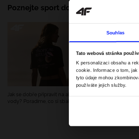
Poznejte sport do hloubky
Souhlas
Tato webová stránka použív
K personalizaci obsahu a re
cookie. Informace o tom, jak
tyto údaje mohou zkombinovat
používáte jejich služby.
Jak se dobře připravit na aktivní den u
UFC - Co to je a
vody? Poradíme, co si sbalit
kategorie? Komp