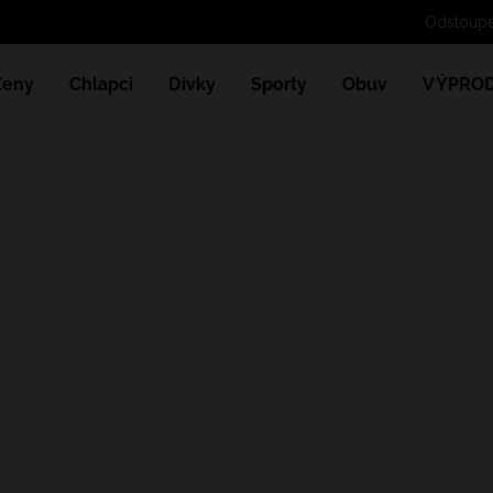
Ženy
Chlapci
Dívky
Sporty
Obuv
VÝPROD