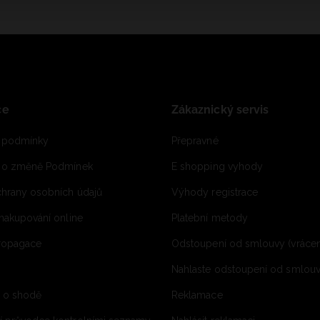
ce
Zákaznický servis
 podmínky
Přepravné
e o změně Podmínek
E shopping vyhody
hrany osobních údajů
Výhody registrace
 nakupování online
Platební metody
propagace
Odstoupení od smlouvy (vrácen
Nahlaste odstoupení od smlouvy
í o shodě
Reklamace