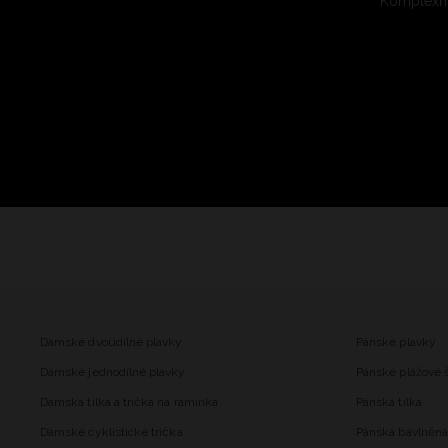
Komplexní
Dámské dvoudílné plavky
Pánské plavky
Dámské jednodílné plavky
Pánské plážové 
Dámská tílka a trička na ramínka
Pánská tílka
Dámské cyklistické trička
Pánská bavlněná 