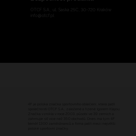
OTCF S.A., ul. Saska 25C, 30-720 Kraków
info@otcf.pl
4F je polská značka sportovního oblečení, která patří
společnosti OTCF S.A., založené a řízené Igorem Klajou.
Značka vznikla v roce 2003, působí ve 39 zemích a
zahrnuje síť více než 350 obchodů. Dnes má tým 4F
téměř 1300 zaměstnanců a firma patří mezi největší
polské sportovní značky.