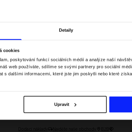
Detaily
á cookies
klam, poskytování funkcí sociálních médií a analýze naší návšt
 náš web používáte, sdílíme se svými partnery pro sociální média
 s dalšími informacemi, které jste jim poskytli nebo které získa
 jaké jsou váhové
Formule 1 v kraťasech: pravidla, časy
letní průvodce
závodů, rekordy a nejlepší jezdci F1
Upravit
Dodací náklady
Najděte naše obchody
B2B