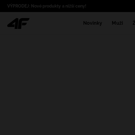
VÝPRODEJ: Nové produkty a nižší ceny!
Novinky
Muži