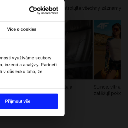
Zkontrolujte všechny záznamy
Více o cookies
ěvnosti využíváme soubory
, inzerci a analýzy. Partneři
li v důsledku toho, že
Jak si sbalit batoh do letadla a
Slunce, vítr a vo
nepřekročit limity?
zatěžují pokožku
sportech
Přijmout vše