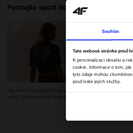
Poznejte sport do hloubky
Souhlas
Tato webová stránka použív
K personalizaci obsahu a re
cookie. Informace o tom, jak
tyto údaje mohou zkombinovat
používáte jejich služby.
Jak se dobře připravit na aktivní den u
UFC - Co to je a
vody? Poradíme, co si sbalit
kategorie? Komp