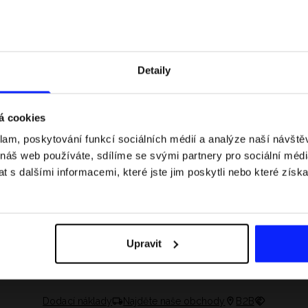
Detaily
á cookies
klam, poskytování funkcí sociálních médií a analýze naší návšt
 náš web používáte, sdílíme se svými partnery pro sociální média
 s dalšími informacemi, které jste jim poskytli nebo které získa
 jaké jsou váhové
Formule 1 v kraťasech: pravidla, časy
letní průvodce
závodů, rekordy a nejlepší jezdci F1
Upravit
Dodací náklady
Najděte naše obchody
B2B