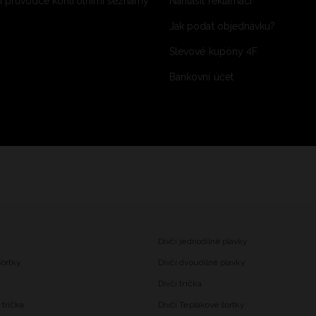
 průvodce kontrolními seznamy
Nahlásit reklamaci
Jak podat objednávku?
Slevové kupóny 4F
Bankovní účet
Dívčí jednodílné plavky
šortky
Dívčí dvoudílné plavky
Dívčí trička
trička
Dívčí Teplákové šortky