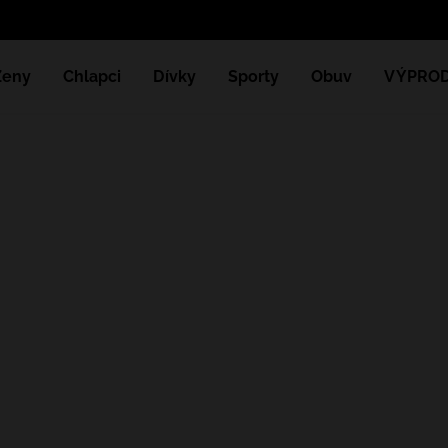
Ženy
Chlapci
Dívky
Sporty
Obuv
VÝPROD