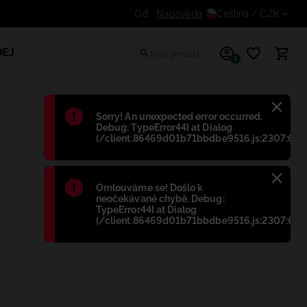
Získejte dodatečnou slevu pro registrované z
Nápověda
Čeština
/ CZK
EJ
1
Błąd
:
Sorry! An unexpected error occurred.
Debug: TypeError44I at Dialog
(/client.86469d01b71bbdbe9516.js:2307:698
Błąd
:
Omlouváme se! Došlo k
neočekávané chybě. Debug:
TypeError44I at Dialog
(/client.86469d01b71bbdbe9516.js:2307:698