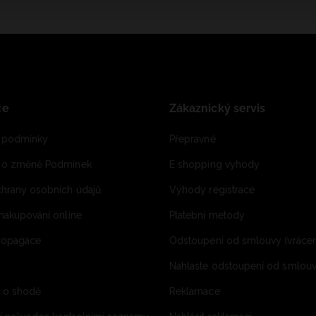
ce
Zákaznický servis
 podmínky
Přepravné
e o změně Podmínek
E shopping vyhody
hrany osobních údajů
Výhody registrace
 nakupování online
Platební metody
propagace
Odstoupení od smlouvy (vrácen
Nahlaste odstoupení od smlouvy
í o shodě
Reklamace