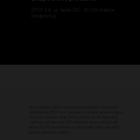
OTCF S.A., ul. Saska 25C, 30-720 Kraków
info@otcf.pl
4F je polská značka sportovního oblečení, která patří
společnosti OTCF S.A., založené a řízené Igorem Klajou.
Značka vznikla v roce 2003, působí ve 39 zemích a
zahrnuje síť více než 350 obchodů. Dnes má tým 4F
téměř 1300 zaměstnanců a firma patří mezi největší
polské sportovní značky.