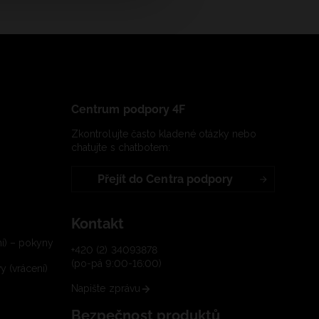
Centrum podpory 4F
Zkontrolujte často kladené otázky nebo
chatujte s chatbotem:
Přejít do Centra podpory
Kontakt
í) – pokyny
+420 (2) 34093878
(po-pá 9:00-16:00)
 (vrácení)
Napište zprávu
Bezpečnost produktů