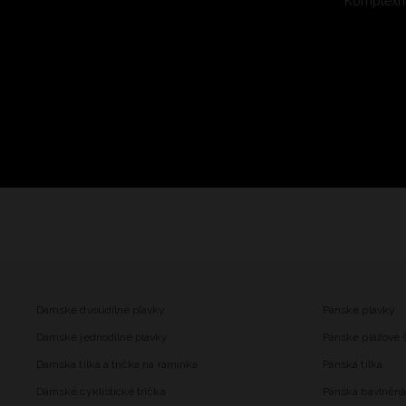
Komplexní
Dámské dvoudílné plavky
Pánské plavky
Dámské jednodílné plavky
Pánské plážové 
Dámská tílka a trička na ramínka
Pánská tílka
Dámské cyklistické trička
Pánská bavlněná 