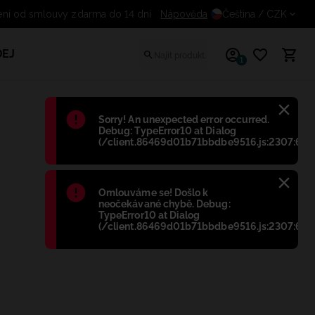
ní od smlouvy zdarma do 14 dní
Nápověda
Čeština
/ CZK
EJ
1
Błąd
:
Sorry! An unexpected error occurred.
Debug: TypeError10 at Dialog
(/client.86469d01b71bbdbe9516.js:2307:698
Błąd
:
Omlouváme se! Došlo k
neočekávané chybě. Debug:
TypeError10 at Dialog
(/client.86469d01b71bbdbe9516.js:2307:698