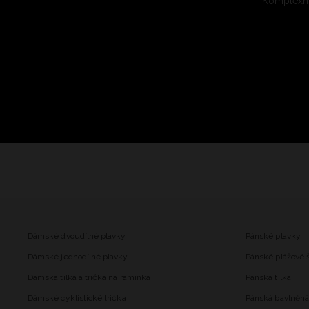
Komplexní
Dámské dvoudílné plavky
Pánské plavky
Dámské jednodílné plavky
Pánské plážové 
Dámská tílka a trička na ramínka
Pánská tílka
Dámské cyklistické trička
Pánská bavlněná 