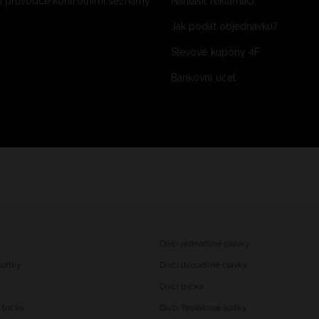
 průvodce kontrolními seznamy
Nahlásit reklamaci
Jak podat objednávku?
Slevové kupóny 4F
Bankovní účet
Dívčí jednodílné plavky
šortky
Dívčí dvoudílné plavky
Dívčí trička
trička
Dívčí Teplákové šortky