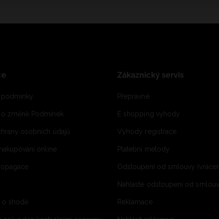
ce
Zákaznický servis
 podmínky
Přepravné
e o změně Podmínek
E shopping vyhody
hrany osobních údajů
Výhody registrace
 nakupování online
Platební metody
propagace
Odstoupení od smlouvy (vrácen
Nahlaste odstoupení od smlouvy
í o shodě
Reklamace