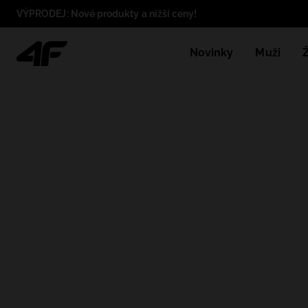
VÝPRODEJ: Nové produkty a nižší ceny!
Novinky
Muži