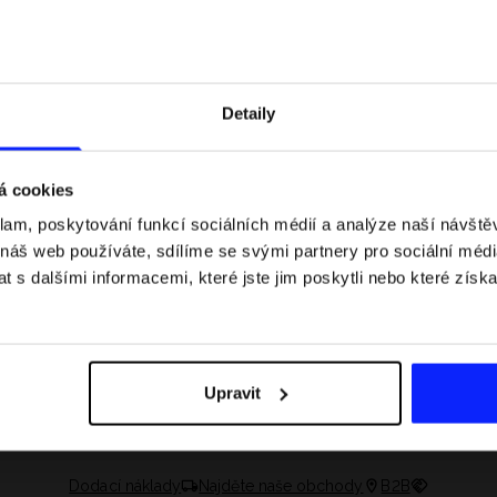
Detaily
á cookies
klam, poskytování funkcí sociálních médií a analýze naší návšt
 náš web používáte, sdílíme se svými partnery pro sociální média
 s dalšími informacemi, které jste jim poskytli nebo které získa
 jaké jsou váhové
Formule 1 v kraťasech: pravidla, časy
letní průvodce
závodů, rekordy a nejlepší jezdci F1
Upravit
Dodací náklady
Najděte naše obchody
B2B