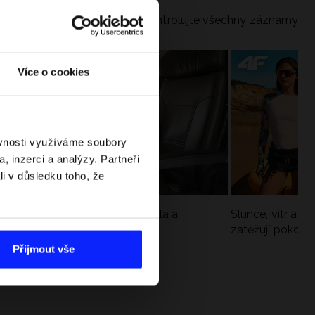
Zkontrolujte všechny záznamy
Více o cookies
ěvnosti využíváme soubory
, inzerci a analýzy. Partneři
li v důsledku toho, že
Jak si sbalit batoh do letadla a
Slunce, vítr a vo
nepřekročit limity?
zatěžují pokožku
sportech
Přijmout vše