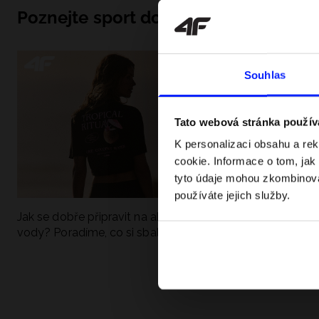
Poznejte sport do hloubky
Souhlas
Tato webová stránka použív
K personalizaci obsahu a re
cookie. Informace o tom, jak
tyto údaje mohou zkombinovat
používáte jejich služby.
Jak se dobře připravit na aktivní den u
UFC - Co to je a
vody? Poradíme, co si sbalit
kategorie? Komp