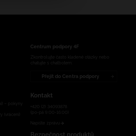
Centrum podpory 4F
Zkontrolujte často kladené otázky nebo
chatujte s chatbotem:
Přejít do Centra podpory
Kontakt
í) – pokyny
+420 (2) 34093878
(po-pá 9:00-16:00)
 (vrácení)
Napište zprávu
Bezpečnost produktů