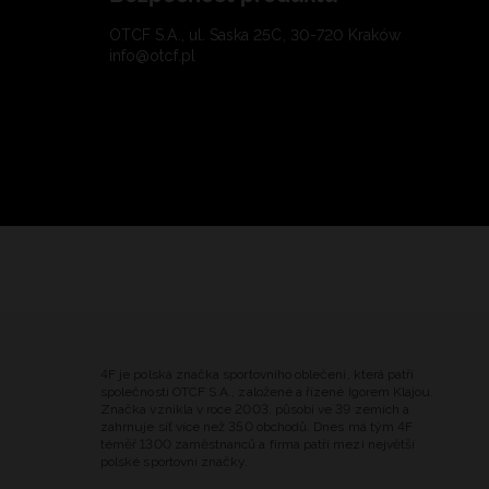
OTCF S.A., ul. Saska 25C, 30-720 Kraków
info@otcf.pl
4F je polská značka sportovního oblečení, která patří
společnosti OTCF S.A., založené a řízené Igorem Klajou.
Značka vznikla v roce 2003, působí ve 39 zemích a
zahrnuje síť více než 350 obchodů. Dnes má tým 4F
téměř 1300 zaměstnanců a firma patří mezi největší
polské sportovní značky.