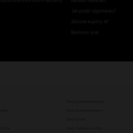
 průvodce kontrolními seznamy
Nahlásit reklamaci
Jak podat objednávku?
Slevové kupóny 4F
Bankovní účet
Dívčí jednodílné plavky
šortky
Dívčí dvoudílné plavky
Dívčí trička
trička
Dívčí Teplákové šortky