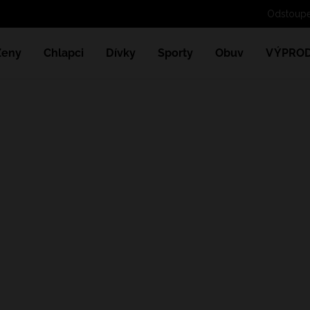
Ženy
Chlapci
Dívky
Sporty
Obuv
VÝPROD