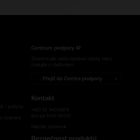
Centrum podpory 4F
Zkontrolujte často kladené otázky nebo
chatujte s chatbotem:
Přejít do Centra podpory
Kontakt
í) – pokyny
+420 (2) 34093878
(po-pá 9:00-16:00)
 (vrácení)
Napište zprávu
Bezpečnost produktů