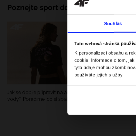
Poznejte sport do hloubky
Souhlas
Tato webová stránka použív
K personalizaci obsahu a re
cookie. Informace o tom, jak
tyto údaje mohou zkombinovat
používáte jejich služby.
Jak se dobře připravit na aktivní den u
UFC - Co to je a
vody? Poradíme, co si sbalit
kategorie? Komp