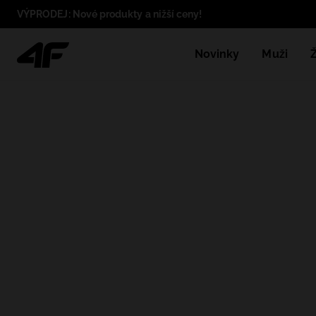
VÝPRODEJ: Nové produkty a nižší ceny!
Novinky
Muži