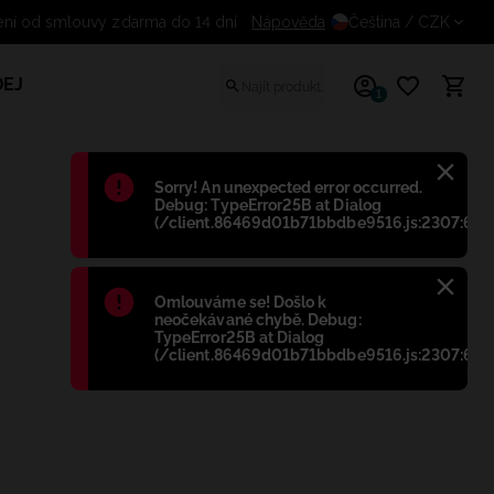
Odstoupení od smlouvy zdarma do 14 dní
Nápověda
Čeština
/ CZK
EJ
1
Błąd
:
Sorry! An unexpected error occurred.
Debug: TypeError25B at Dialog
(/client.86469d01b71bbdbe9516.js:2307:698
Błąd
:
Omlouváme se! Došlo k
neočekávané chybě. Debug:
TypeError25B at Dialog
(/client.86469d01b71bbdbe9516.js:2307:698