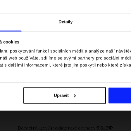
Detaily
á cookies
klam, poskytování funkcí sociálních médií a analýze naší návšt
 náš web používáte, sdílíme se svými partnery pro sociální média
 s dalšími informacemi, které jste jim poskytli nebo které získa
 jaké jsou váhové
Formule 1 v kraťasech: pravidla, časy
letní průvodce
závodů, rekordy a nejlepší jezdci F1
Upravit
Dodací náklady
Najděte naše obchody
B2B