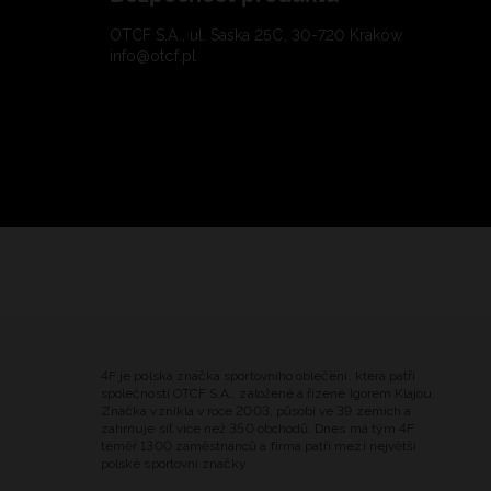
OTCF S.A., ul. Saska 25C, 30-720 Kraków
info@otcf.pl
4F je polská značka sportovního oblečení, která patří
společnosti OTCF S.A., založené a řízené Igorem Klajou.
Značka vznikla v roce 2003, působí ve 39 zemích a
zahrnuje síť více než 350 obchodů. Dnes má tým 4F
téměř 1300 zaměstnanců a firma patří mezi největší
polské sportovní značky.