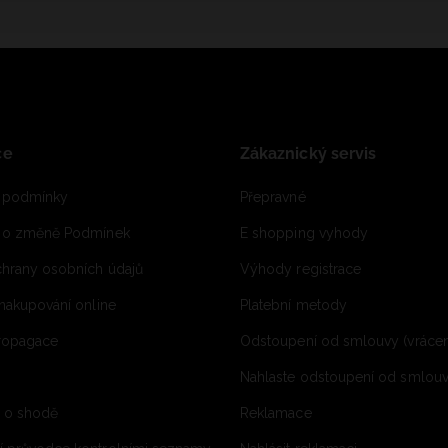
ce
Zákaznický servis
 podmínky
Přepravné
e o změně Podmínek
E shopping vyhody
hrany osobních údajů
Výhody registrace
 nakupování online
Platební metody
propagace
Odstoupení od smlouvy (vrácen
Nahlaste odstoupení od smlouvy
í o shodě
Reklamace