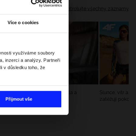
Zkontrolujte všechny záznamy
Více o cookies
ěvnosti využíváme soubory
, inzerci a analýzy. Partneři
li v důsledku toho, že
Jak si sbalit batoh do letadla a
Slunce, vítr a vo
nepřekročit limity?
zatěžují pokožku
Přijmout vše
sportech