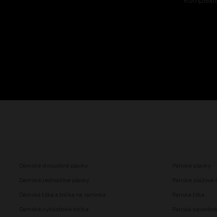
Komplexní
Dámské dvoudílné plavky
Pánské plavky
Dámské jednodílné plavky
Pánské plážové 
Dámská tílka a trička na ramínka
Pánská tílka
Dámské cyklistické trička
Pánská bavlněná 