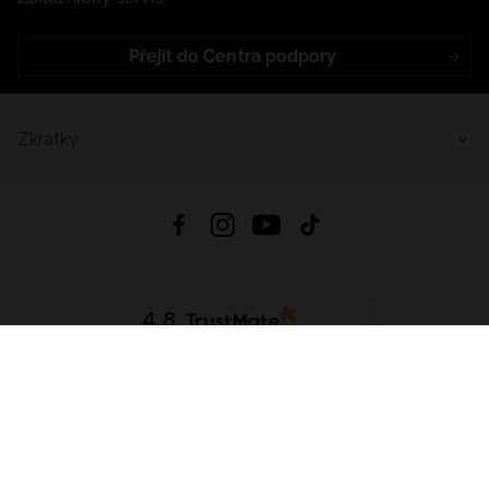
Přejít do Centra podpory
Zkratky
4.8
Založeno na
1441
hodnocení
ze všech dob
Stáhnout Aplikaci:
App Store
Google Play
App Gallery