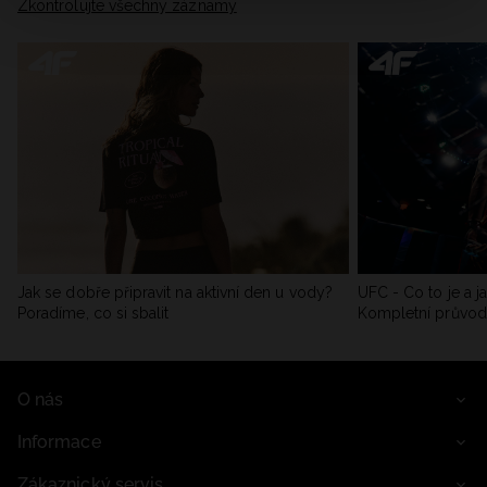
Zkontrolujte všechny záznamy
Jak se dobře připravit na aktivní den u vody?
UFC - Co to je a j
Poradíme, co si sbalit
Kompletní průvo
O nás
Informace
Zákaznický servis