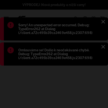
VÝPRODEJ: Nové produkty a nižší ceny!
1
Błąd
:
Sorry! An unexpected error occurred. Debug:
TypeError262 at Dialog
(/client.a72c495b39ca3469e458.js:2307:698)
Błąd
:
Omlouváme se! Došlo k neočekávané chybě.
Debug: TypeError262 at Dialog
(/client.a72c495b39ca3469e458.js:2307:698)