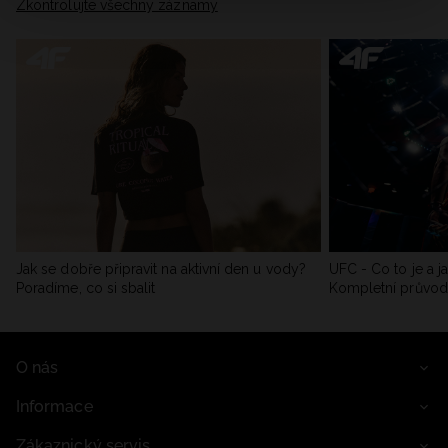
Zkontrolujte všechny záznamy
Jak se dobře připravit na aktivní den u vody?
UFC - Co to je a j
Poradíme, co si sbalit
Kompletní průvo
O nás
Informace
Zákaznický servis