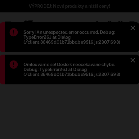
VÝPRODEJ: Nové produkty a nižší ceny!
1
Błąd
:
Sorry! An unexpected error occurred. Debug:
TypeError26J at Dialog
(/client.86469d01b71bbdbe9516.js:2307:698)
Błąd
:
Omlouváme se! Došlo k neočekávané chybě.
Debug: TypeError26J at Dialog
(/client.86469d01b71bbdbe9516.js:2307:698)