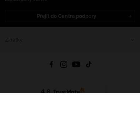
Přejít do Centra podpory
Zkratky
4.8
Založeno na
1441
hodnocení
ze všech dob
Stáhnout Aplikaci:
App Store
Google Play
App Gallery