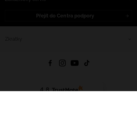
Přejít do Centra podpory
Zkratky
4.8
Založeno na
1441
hodnocení
ze všech dob
Stáhnout Aplikaci:
App Store
Google Play
App Gallery