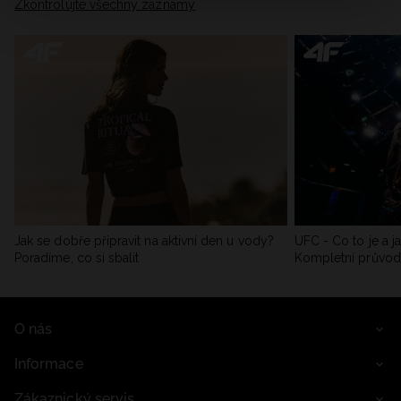
Zkontrolujte všechny záznamy
Jak se dobře připravit na aktivní den u vody?
UFC - Co to je a j
Poradíme, co si sbalit
Kompletní průvo
O nás
Informace
Zákaznický servis