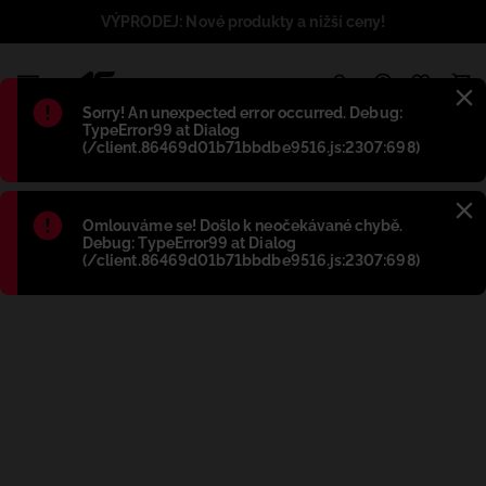
VÝPRODEJ: Nové produkty a nižší ceny!
1
Błąd
:
Sorry! An unexpected error occurred. Debug:
TypeError99 at Dialog
(/client.86469d01b71bbdbe9516.js:2307:698)
Błąd
:
Omlouváme se! Došlo k neočekávané chybě.
Debug: TypeError99 at Dialog
(/client.86469d01b71bbdbe9516.js:2307:698)