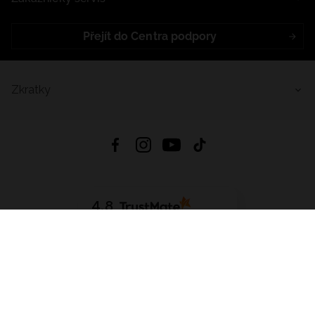
Přejít do Centra podpory
Zkratky
4.8
Založeno na
1441
hodnocení
ze všech dob
Stáhnout Aplikaci:
App Store
Google Play
App Gallery