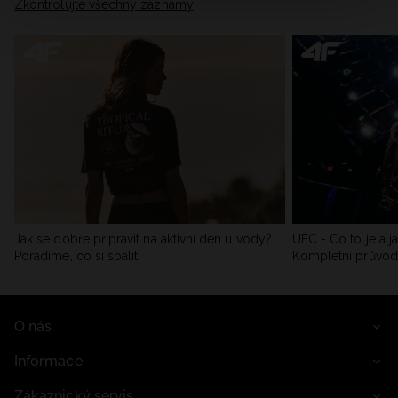
Zkontrolujte všechny záznamy
Jak se dobře připravit na aktivní den u vody?
UFC - Co to je a j
Poradíme, co si sbalit
Kompletní průvo
O nás
Informace
Zákaznický servis