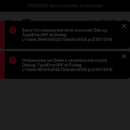
VÝPRODEJ: Nové produkty a nižší ceny!
1
Błąd
:
Sorry! An unexpected error occurred. Debug:
TypeError36P at Dialog
(/client.86469d01b71bbdbe9516.js:2307:698)
Błąd
:
Omlouváme se! Došlo k neočekávané chybě.
Debug: TypeError36P at Dialog
(/client.86469d01b71bbdbe9516.js:2307:698)