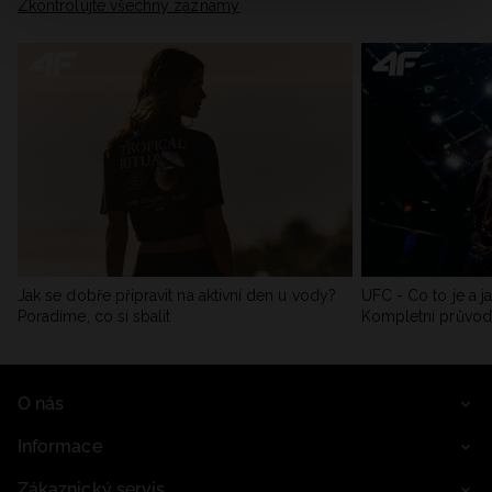
Zkontrolujte všechny záznamy
Jak se dobře připravit na aktivní den u vody?
UFC - Co to je a j
Poradíme, co si sbalit
Kompletní průvo
O nás
Informace
Zákaznický servis