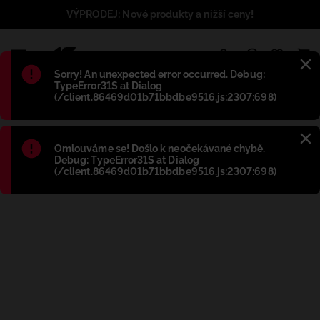
VÝPRODEJ: Nové produkty a nižší ceny!
1
Błąd
:
Sorry! An unexpected error occurred. Debug:
TypeError31S at Dialog
(/client.86469d01b71bbdbe9516.js:2307:698)
Błąd
:
Omlouváme se! Došlo k neočekávané chybě.
Debug: TypeError31S at Dialog
(/client.86469d01b71bbdbe9516.js:2307:698)