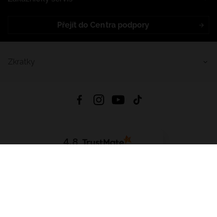
Přejít do Centra podpory
Zkratky
4.8
Založeno na
1441
hodnocení
ze všech dob
Stáhnout Aplikaci:
App Store
Google Play
App Gallery