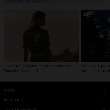
Zkontrolujte všechny záznamy
Jak se dobře připravit na aktivní den u vody?
UFC - Co to je a j
Poradíme, co si sbalit
Kompletní průvo
O nás
Informace
Zákaznický servis