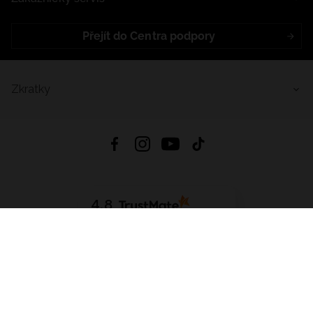
Přejít do Centra podpory
Zkratky
4.8
Založeno na
1441
hodnocení
ze všech dob
Stáhnout Aplikaci:
App Store
Google Play
App Gallery