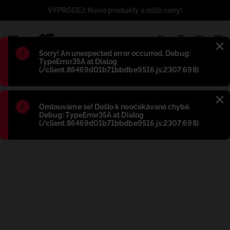
VÝPRODEJ: Nové produkty a nižší ceny!
1
Błąd
:
Sorry! An unexpected error occurred. Debug:
TypeError35A at Dialog
(/client.86469d01b71bbdbe9516.js:2307:698)
Błąd
:
Omlouváme se! Došlo k neočekávané chybě.
Debug: TypeError35A at Dialog
(/client.86469d01b71bbdbe9516.js:2307:698)