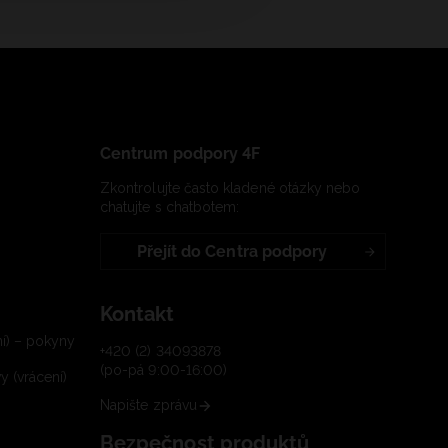
Centrum podpory 4F
Zkontrolujte často kladené otázky nebo
chatujte s chatbotem:
Přejít do Centra podpory
Kontakt
í) – pokyny
+420 (2) 34093878
(po-pá 9:00-16:00)
 (vrácení)
Napište zprávu
Bezpečnost produktů