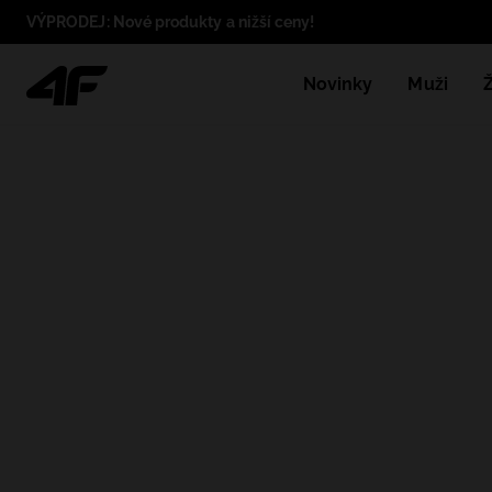
VÝPRODEJ: Nové produkty a nižší ceny!
Novinky
Muži