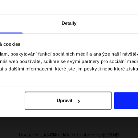
Detaily
á cookies
klam, poskytování funkcí sociálních médií a analýze naší návšt
 náš web používáte, sdílíme se svými partnery pro sociální média
 s dalšími informacemi, které jste jim poskytli nebo které získa
asech: pravidla, časy
Jak si sbalit batoh do letadla a
 nejlepší jezdci F1
nepřekročit limity?
Upravit
Dodací náklady
Najděte naše obchody
B2B