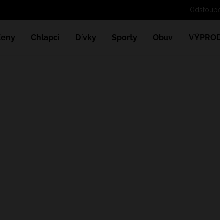
Odstou
Ženy
Chlapci
Dívky
Sporty
Obuv
VÝPROD