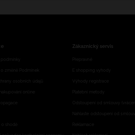
ce
Zákaznický servis
 podmínky
Přepravné
e o změně Podmínek
E shopping vyhody
hrany osobních údajů
Výhody registrace
 nakupování online
Platební metody
propagace
Odstoupení od smlouvy (vrácen
Nahlaste odstoupení od smlouvy
í o shodě
Reklamace