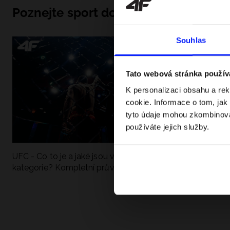
Poznejte sport do hloubky
Souhlas
Tato webová stránka použív
K personalizaci obsahu a re
cookie. Informace o tom, jak
tyto údaje mohou zkombinovat
používáte jejich služby.
UFC - Co to je a jaké jsou váhové
Formule 1 v krať
kategorie? Kompletní průvodce
závodů, rekordy a