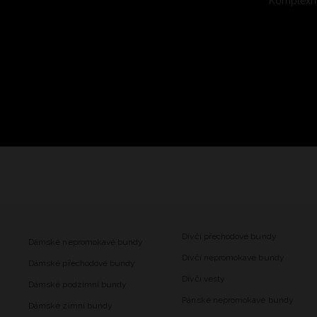
Komplexní
Dívčí přechodové bundy
Dámské nepromokavé bundy
Dívčí nepromokavé bundy
Dámské přechodové bundy
Dívčí vesty
Dámské podzimní bundy
Pánské nepromokavé bundy
Dámské zimní bundy