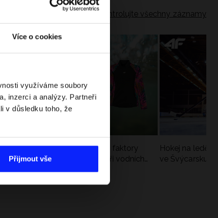
Zkontrolujte všechny záznamy
Více o cookies
ěvnosti využíváme soubory
, inzerci a analýzy. Partneři
li v důsledku toho, že
Slunce, vítr a voda: jak tyto faktory
Hokej na ledě –
zatěžují pokožku v létě a při vodních
ve Švýcarsku. V
Přijmout vše
sportech