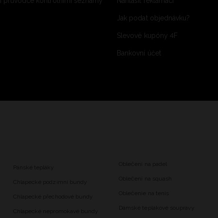
 průvodce kontrolními seznamy
Nahlásit reklamaci
Jak podat objednávku?
Slevové kupóny 4F
Bankovní účet
Oblečení na padel
Pánské tepláky
Oblečení na squash
Chlapecké podzimní bundy
Oblečenie na tenis
Chlapecké přechodové bundy
Dámské teplákové soupravy
Chlapecké nepromokavé bundy