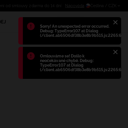
pení od smlouvy zdarma do 14 dní
Nápověda
Čeština
/ CZK
EJ
1
Błąd
:
Sorry! An unexpected error occurred.
Debug: TypeError107 at Dialog
(/client.ab6506df38b3e8b9b515.js:2265:698)
Błąd
:
Omlouváme se! Došlo k
neočekávané chybě. Debug:
TypeError107 at Dialog
(/client.ab6506df38b3e8b9b515.js:2265:698)