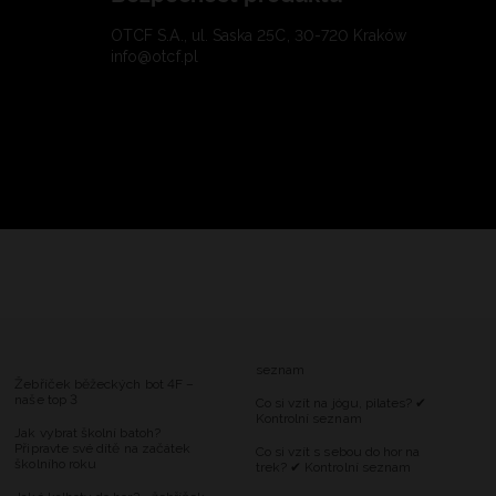
OTCF S.A., ul. Saska 25C, 30-720 Kraków
info@otcf.pl
seznam
Žebříček běžeckých bot 4F –
naše top 3
Co si vzít na jógu, pilates? ✔
Kontrolní seznam
Jak vybrat školní batoh?
Připravte své dítě na začátek
Co si vzít s sebou do hor na
školního roku
trek? ✔ Kontrolní seznam