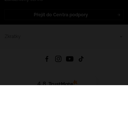
Přejít do Centra podpory
Zkratky
4.8
Založeno na
1441
hodnocení
ze všech dob
Stáhnout Aplikaci:
App Store
Google Play
App Gallery