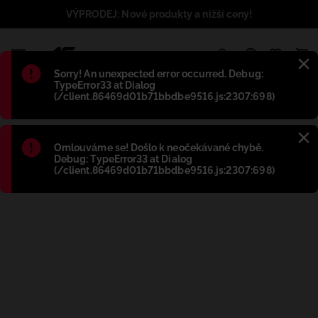
VÝPRODEJ: Nové produkty a nižší ceny!
1
Błąd
:
Sorry! An unexpected error occurred. Debug:
TypeError33 at Dialog
(/client.86469d01b71bbdbe9516.js:2307:698)
Błąd
:
Omlouváme se! Došlo k neočekávané chybě.
Debug: TypeError33 at Dialog
(/client.86469d01b71bbdbe9516.js:2307:698)