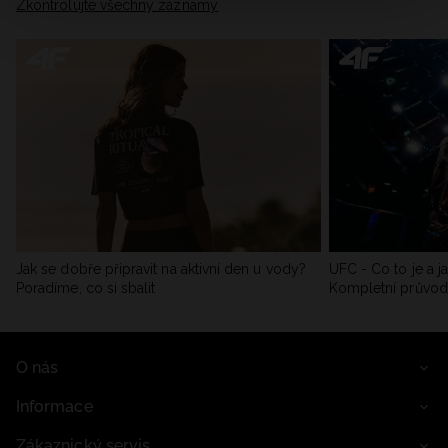
Zkontrolujte všechny záznamy
Jak se dobře připravit na aktivní den u vody?
UFC - Co to je a j
Poradíme, co si sbalit
Kompletní průvo
O nás
Informace
Zákaznický servis