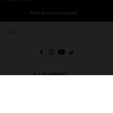
Přejít do Centra podpory
Zkratky
4.8
Založeno na
1441
hodnocení
ze všech dob
Stáhnout Aplikaci:
App Store
Google Play
App Gallery