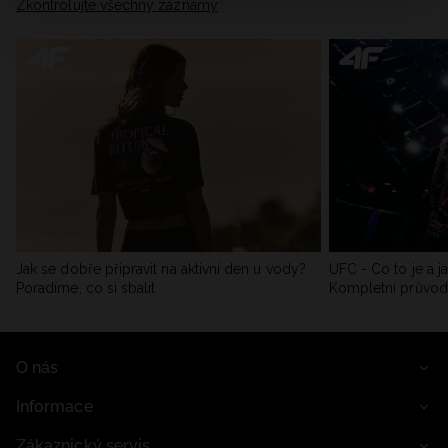
Zkontrolujte všechny záznamy
Jak se dobře připravit na aktivní den u vody?
UFC - Co to je a j
Poradíme, co si sbalit
Kompletní průvo
O nás
Informace
Zákaznický servis