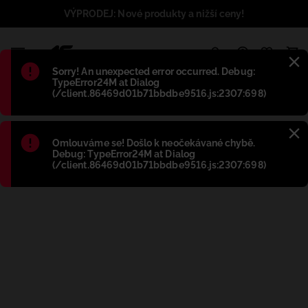
VÝPRODEJ: Nové produkty a nižší ceny!
1
Błąd
:
Sorry! An unexpected error occurred. Debug:
TypeError24M at Dialog
(/client.86469d01b71bbdbe9516.js:2307:698)
Błąd
:
Omlouváme se! Došlo k neočekávané chybě.
Debug: TypeError24M at Dialog
(/client.86469d01b71bbdbe9516.js:2307:698)