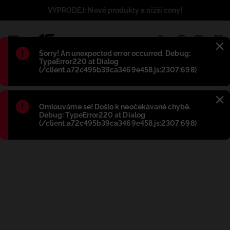
VÝPRODEJ: Nové produkty a nižší ceny!
1
Błąd
:
Sorry! An unexpected error occurred. Debug:
TypeError220 at Dialog
(/client.a72c495b39ca3469e458.js:2307:698)
Błąd
:
Omlouváme se! Došlo k neočekávané chybě.
Debug: TypeError220 at Dialog
(/client.a72c495b39ca3469e458.js:2307:698)