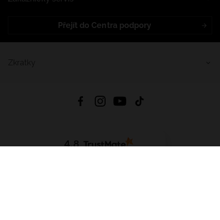
Přejít do Centra podpory
Zkratky
4.8
Založeno na
1441
hodnocení
ze všech dob
Stáhnout Aplikaci:
App Store
Google Play
App Gallery