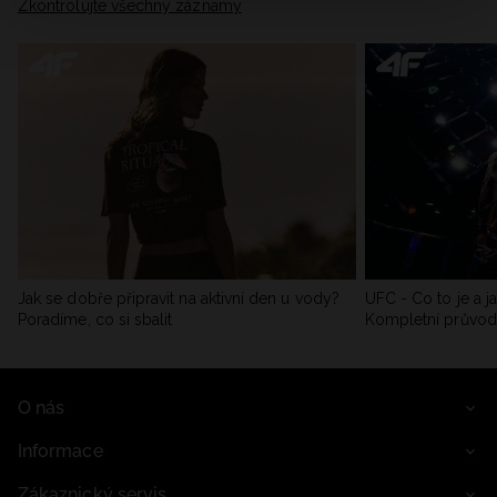
Zkontrolujte všechny záznamy
Jak se dobře připravit na aktivní den u vody?
UFC - Co to je a j
Poradíme, co si sbalit
Kompletní průvo
O nás
Informace
Zákaznický servis