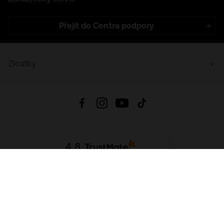
Přejít do Centra podpory
Zkratky
4.8
Založeno na
1441
hodnocení
ze všech dob
Stáhnout Aplikaci:
App Store
Google Play
App Gallery