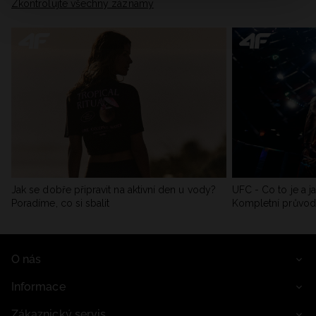
Zkontrolujte všechny záznamy
Jak se dobře připravit na aktivní den u vody?
UFC - Co to je a j
Poradíme, co si sbalit
Kompletní průvo
O nás
Informace
Zákaznický servis