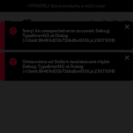
VÝPRODEJ: Nové produkty a nižší ceny!
1
Błąd
:
Sorry! An unexpected error occurred. Debug:
TypeError41O at Dialog
(/client.86469d01b71bbdbe9516.js:2307:698)
Błąd
:
Omlouváme se! Došlo k neočekávané chybě.
Debug: TypeError41O at Dialog
(/client.86469d01b71bbdbe9516.js:2307:698)