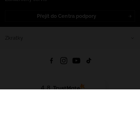
Přejít do Centra podpory
Zkratky
4.8
Založeno na
1441
hodnocení
ze všech dob
Stáhnout Aplikaci:
App Store
Google Play
App Gallery
Všechna práva vyhrazena © 2026