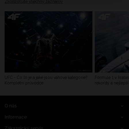
Zkontrolujte všechny záznamy
UFC - Co to je a jaké jsou váhové kategorie?
Formule 1 v kraťas
Kompletní průvodce
rekordy a nejlepší
O nás
Informace
Zákaznický servis