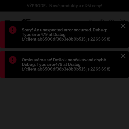
VÝPRODEJ: Nové produkty a nižší ceny!
1
Błąd
:
Sorry! An unexpected error occurred. Debug:
TypeError479 at Dialog
(/client.ab6506df38b3e8b9b515.js:2265:698)
Błąd
:
Omlouváme se! Došlo k neočekávané chybě.
Debug: TypeError479 at Dialog
(/client.ab6506df38b3e8b9b515.js:2265:698)