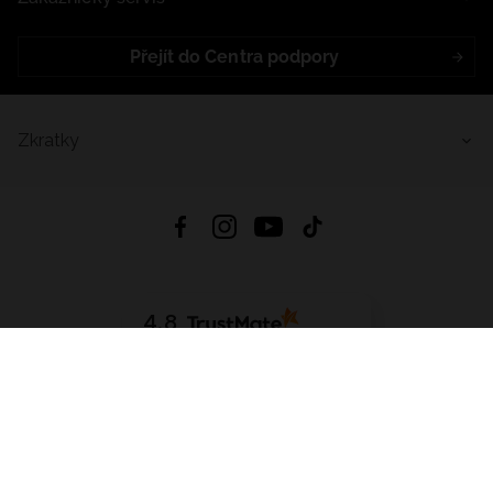
Přejít do Centra podpory
Zkratky
4.8
Založeno na
1441
hodnocení
ze všech dob
Stáhnout Aplikaci:
App Store
Google Play
App Gallery