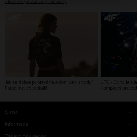
Zkontrolujte všechny záznamy
Jak se dobře připravit na aktivní den u vody?
UFC - Co to je a j
Poradíme, co si sbalit
Kompletní průvo
O nás
Informace
Zákaznický servis