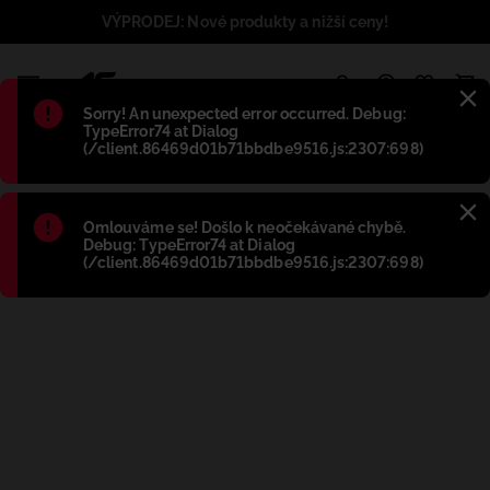
VÝPRODEJ: Nové produkty a nižší ceny!
1
Błąd
:
Sorry! An unexpected error occurred. Debug:
TypeError74 at Dialog
(/client.86469d01b71bbdbe9516.js:2307:698)
Błąd
:
Omlouváme se! Došlo k neočekávané chybě.
Debug: TypeError74 at Dialog
(/client.86469d01b71bbdbe9516.js:2307:698)