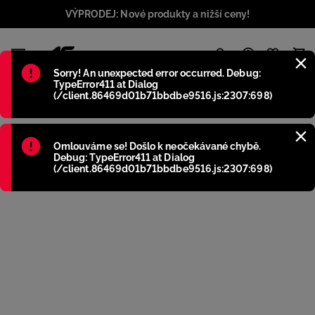
VÝPRODEJ: Nové produkty a nižší ceny!
1
Błąd
:
Sorry! An unexpected error occurred. Debug:
TypeError411 at Dialog
(/client.86469d01b71bbdbe9516.js:2307:698)
Błąd
:
Omlouváme se! Došlo k neočekávané chybě.
Debug: TypeError411 at Dialog
(/client.86469d01b71bbdbe9516.js:2307:698)