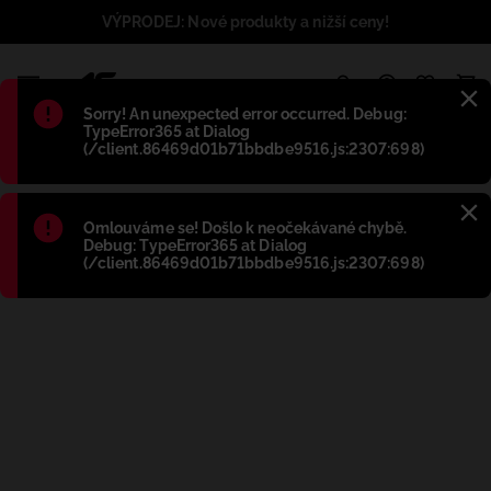
VÝPRODEJ: Nové produkty a nižší ceny!
1
Błąd
:
Sorry! An unexpected error occurred. Debug:
TypeError365 at Dialog
(/client.86469d01b71bbdbe9516.js:2307:698)
Błąd
:
Omlouváme se! Došlo k neočekávané chybě.
Debug: TypeError365 at Dialog
(/client.86469d01b71bbdbe9516.js:2307:698)