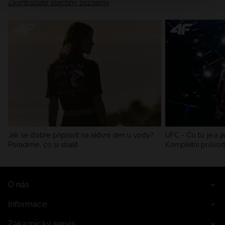
Zkontrolujte všechny záznamy
Jak se dobře připravit na aktivní den u vody?
UFC - Co to je a j
Poradíme, co si sbalit
Kompletní průvo
O nás
Informace
Zákaznický servis