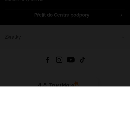
Přejít do Centra podpory
Zkratky
4.8
Založeno na
1441
hodnocení
ze všech dob
Stáhnout Aplikaci:
App Store
Google Play
App Gallery