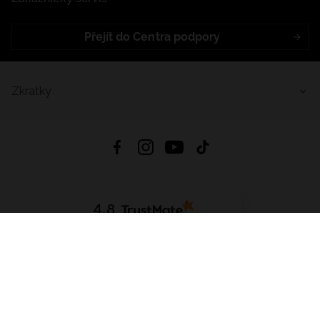
Přejít do Centra podpory
Zkratky
4.8
Založeno na
1441
hodnocení
ze všech dob
Stáhnout Aplikaci:
App Store
Google Play
App Gallery