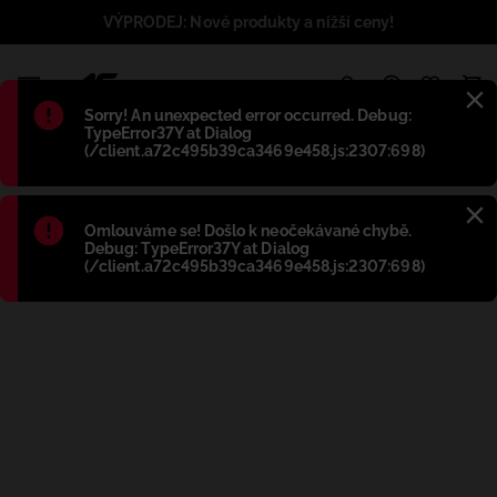
VÝPRODEJ: Nové produkty a nižší ceny!
1
Błąd
:
Sorry! An unexpected error occurred. Debug:
TypeError37Y at Dialog
(/client.a72c495b39ca3469e458.js:2307:698)
Błąd
:
Omlouváme se! Došlo k neočekávané chybě.
Debug: TypeError37Y at Dialog
(/client.a72c495b39ca3469e458.js:2307:698)