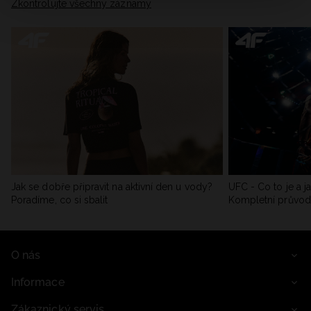
Zkontrolujte všechny záznamy
Jak se dobře připravit na aktivní den u vody?
UFC - Co to je a j
Poradíme, co si sbalit
Kompletní průvo
O nás
Informace
Zákaznický servis