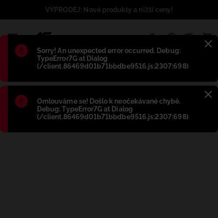
VÝPRODEJ: Nové produkty a nižší ceny!
1
Błąd
:
Sorry! An unexpected error occurred. Debug:
TypeError7G at Dialog
(/client.86469d01b71bbdbe9516.js:2307:698)
Błąd
:
Omlouváme se! Došlo k neočekávané chybě.
Debug: TypeError7G at Dialog
(/client.86469d01b71bbdbe9516.js:2307:698)