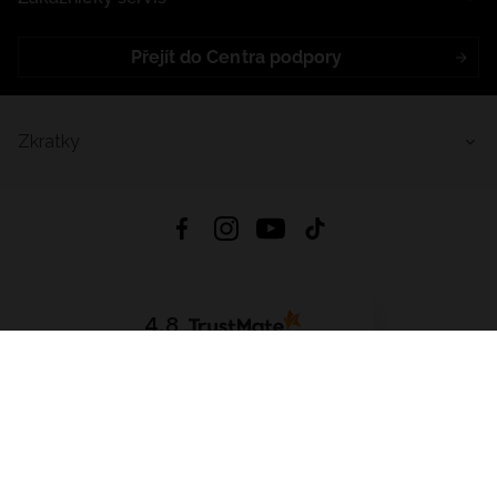
Přejít do Centra podpory
Zkratky
4.8
Založeno na
1441
hodnocení
ze všech dob
Stáhnout Aplikaci:
App Store
Google Play
App Gallery