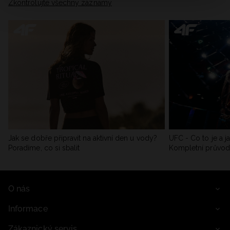
Zkontrolujte všechny záznamy
Jak se dobře připravit na aktivní den u vody?
UFC - Co to je a j
Poradíme, co si sbalit
Kompletní průvo
O nás
Informace
Zákaznický servis