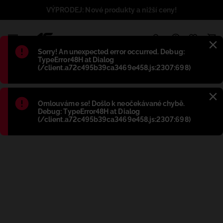
VÝPRODEJ: Nové produkty a nižší ceny!
1
Błąd
:
Sorry! An unexpected error occurred. Debug:
TypeError48H at Dialog
(/client.a72c495b39ca3469e458.js:2307:698)
Błąd
:
Omlouváme se! Došlo k neočekávané chybě.
Debug: TypeError48H at Dialog
(/client.a72c495b39ca3469e458.js:2307:698)