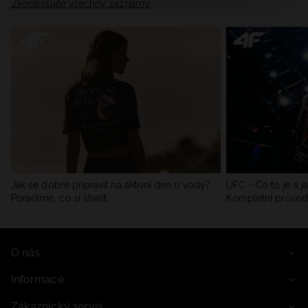
Zkontrolujte všechny záznamy
Jak se dobře připravit na aktivní den u vody?
UFC - Co to je a j
Poradíme, co si sbalit
Kompletní průvo
O nás
Informace
Zákaznický servis