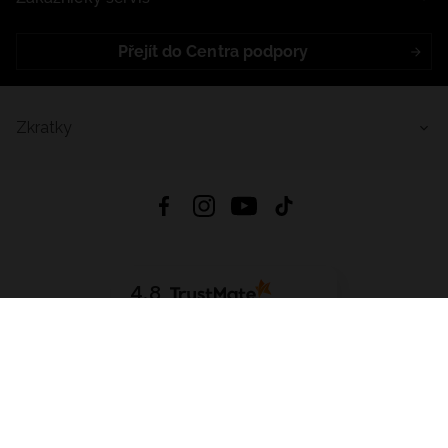
Přejít do Centra podpory
Zkratky
4.8
Založeno na
1441
hodnocení
ze všech dob
Stáhnout Aplikaci:
App Store
Google Play
App Gallery