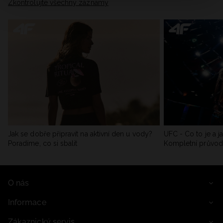
Zkontrolujte všechny záznamy
Jak se dobře připravit na aktivní den u vody?
UFC - Co to je a j
Poradíme, co si sbalit
Kompletní průvo
O nás
Informace
Zákaznický servis