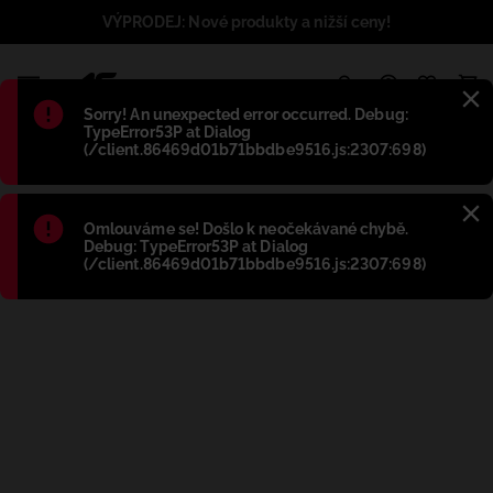
VÝPRODEJ: Nové produkty a nižší ceny!
1
Błąd
:
Sorry! An unexpected error occurred. Debug:
TypeError53P at Dialog
(/client.86469d01b71bbdbe9516.js:2307:698)
Błąd
:
Omlouváme se! Došlo k neočekávané chybě.
Debug: TypeError53P at Dialog
(/client.86469d01b71bbdbe9516.js:2307:698)