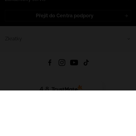
Přejít do Centra podpory
Zkratky
4.8
Založeno na
1441
hodnocení
ze všech dob
Stáhnout Aplikaci:
App Store
Google Play
App Gallery