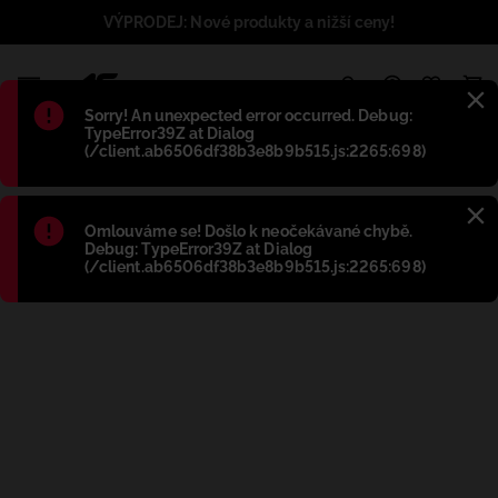
VÝPRODEJ: Nové produkty a nižší ceny!
1
Błąd
:
Sorry! An unexpected error occurred. Debug:
TypeError39Z at Dialog
(/client.ab6506df38b3e8b9b515.js:2265:698)
Błąd
:
Omlouváme se! Došlo k neočekávané chybě.
Debug: TypeError39Z at Dialog
(/client.ab6506df38b3e8b9b515.js:2265:698)