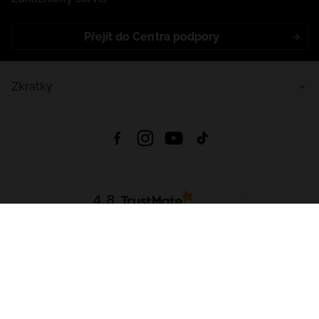
Přejít do Centra podpory
Zkratky
4.8
Založeno na
1441
hodnocení
ze všech dob
Stáhnout Aplikaci:
App Store
Google Play
App Gallery
Všechna práva vyhrazena © 2026