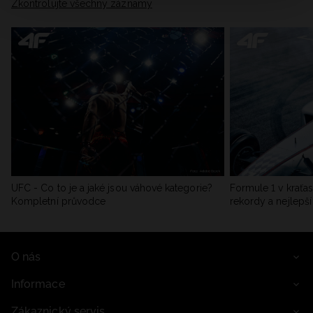
Zkontrolujte všechny záznamy
UFC - Co to je a jaké jsou váhové kategorie?
Formule 1 v kraťas
Kompletní průvodce
rekordy a nejlepší
O nás
Informace
Zákaznický servis