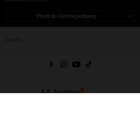
Přejít do Centra podpory
Zkratky
4.8
Založeno na
1441
hodnocení
ze všech dob
Stáhnout Aplikaci:
App Store
Google Play
App Gallery