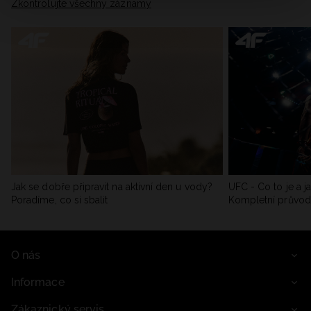
Zkontrolujte všechny záznamy
Jak se dobře připravit na aktivní den u vody?
UFC - Co to je a j
Poradíme, co si sbalit
Kompletní průvo
O nás
Informace
Zákaznický servis