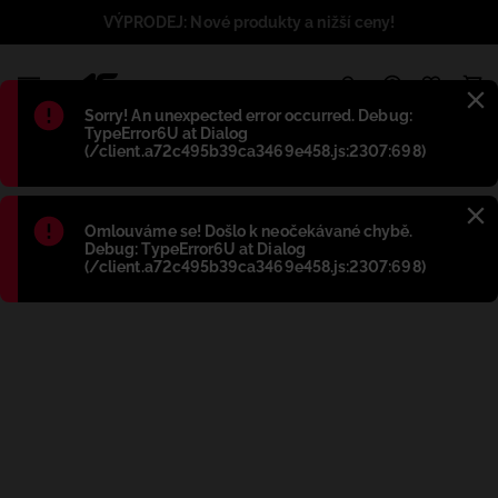
VÝPRODEJ: Nové produkty a nižší ceny!
1
Błąd
:
Sorry! An unexpected error occurred. Debug:
TypeError6U at Dialog
(/client.a72c495b39ca3469e458.js:2307:698)
Błąd
:
Omlouváme se! Došlo k neočekávané chybě.
Debug: TypeError6U at Dialog
(/client.a72c495b39ca3469e458.js:2307:698)