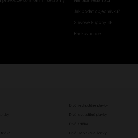
 průvodce kontrolními seznamy
Nahlásit reklamaci
Jak podat objednávku?
Slevové kupóny 4F
Bankovní účet
Dívčí jednodílné plavky
šortky
Dívčí dvoudílné plavky
Dívčí trička
trička
Dívčí Teplákové šortky