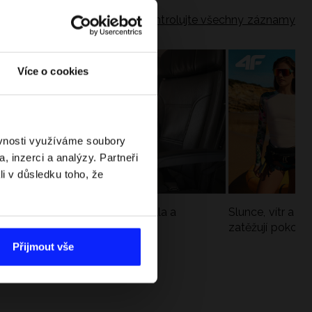
Zkontrolujte všechny záznamy
Více o cookies
ěvnosti využíváme soubory
, inzerci a analýzy. Partneři
li v důsledku toho, že
Jak si sbalit batoh do letadla a
Slunce, vítr a vo
nepřekročit limity?
zatěžují pokožku
sportech
Přijmout vše