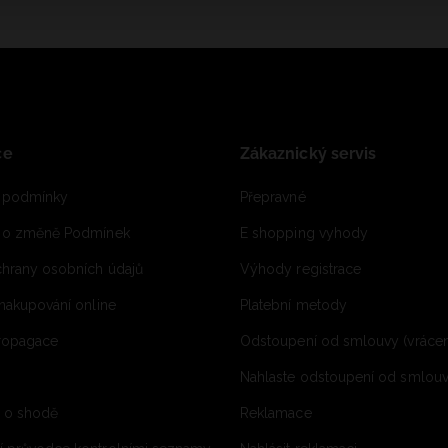
ce
Zákaznický servis
 podmínky
Přepravné
e o změně Podmínek
E shopping vyhody
hrany osobních údajů
Výhody registrace
 nakupování online
Platební metody
propagace
Odstoupení od smlouvy (vrácen
Nahlaste odstoupení od smlouvy
í o shodě
Reklamace