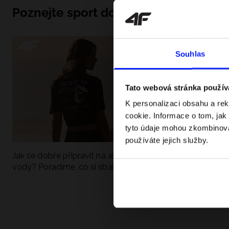
Poznejte sport do hloubky
Souhlas
Tato webová stránka použív
K personalizaci obsahu a re
cookie. Informace o tom, jak
tyto údaje mohou zkombinovat
používáte jejich služby.
Jak se dobře připravit na aktivní den u
UFC - Co to je a
vody? Poradíme, co si sbalit
kategorie? Komp