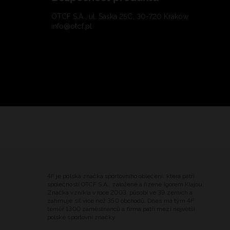
OTCF S.A., ul. Saska 25C, 30-720 Kraków
info@otcf.pl
4F je polská značka sportovního oblečení, která patří
společnosti OTCF S.A., založené a řízené Igorem Klajou.
Značka vznikla v roce 2003, působí ve 39 zemích a
zahrnuje síť více než 350 obchodů. Dnes má tým 4F
téměř 1300 zaměstnanců a firma patří mezi největší
polské sportovní značky.