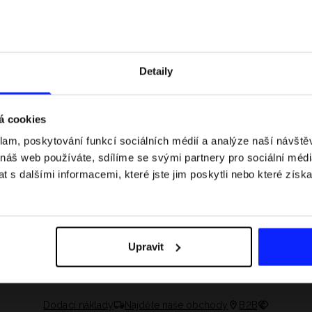
Detaily
á cookies
klam, poskytování funkcí sociálních médií a analýze naší návšt
 náš web používáte, sdílíme se svými partnery pro sociální média
 s dalšími informacemi, které jste jim poskytli nebo které získa
 jaké jsou váhové
Formule 1 v kraťasech: pravidla, časy
letní průvodce
závodů, rekordy a nejlepší jezdci F1
Upravit
Dodací náklady
Najděte naše obchody
B2B