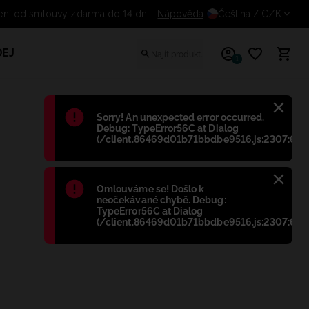
Odstoupení od smlouvy zdarma do 14
Nápověda
Čeština
/ CZK
EJ
1
Błąd
:
Sorry! An unexpected error occurred.
Debug: TypeError56C at Dialog
(/client.86469d01b71bbdbe9516.js:2307:698
Błąd
:
Omlouváme se! Došlo k
neočekávané chybě. Debug:
TypeError56C at Dialog
(/client.86469d01b71bbdbe9516.js:2307:698