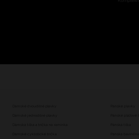
Komplexní
Dámské dvoudílné plavky
Pánské plavky
Dámské jednodílné plavky
Pánské plážové 
Dámská tílka a trička na ramínka
Pánská tílka
Dámské cyklistické trička
Pánská bavlněná 