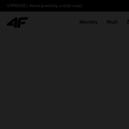
VÝPRODEJ: Nové produkty a nižší ceny!
Novinky
Muži