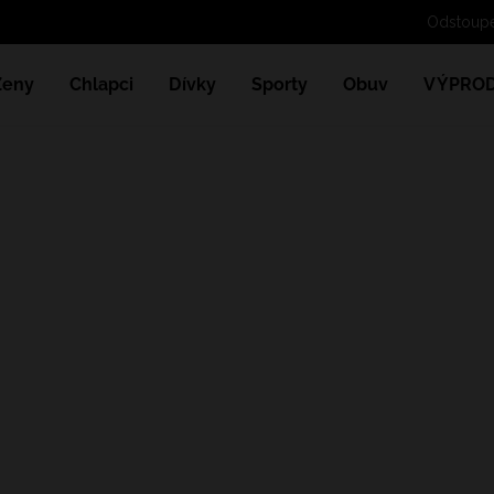
Ženy
Chlapci
Dívky
Sporty
Obuv
VÝPROD