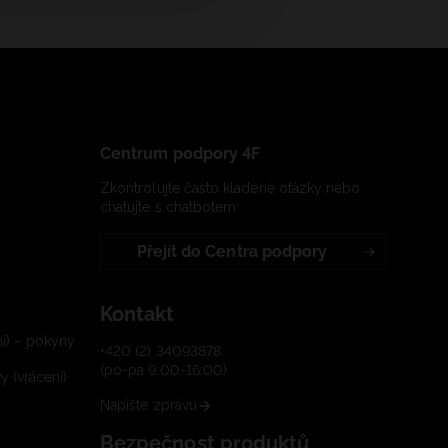
Centrum podpory 4F
Zkontrolujte často kladené otázky nebo
chatujte s chatbotem:
Přejít do Centra podpory
Kontakt
í) – pokyny
+420 (2) 34093878
(po-pá 9:00-16:00)
 (vrácení)
Napište zprávu
Bezpečnost produktů