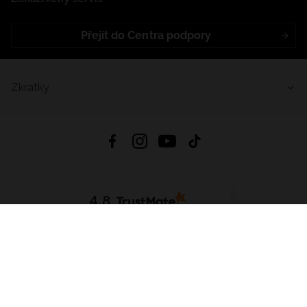
Přejít do Centra podpory
Zkratky
4.8
Založeno na
1441
hodnocení
ze všech dob
Stáhnout Aplikaci:
App Store
Google Play
App Gallery