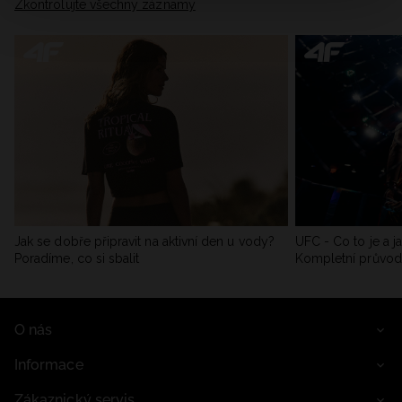
Zkontrolujte všechny záznamy
Jak se dobře připravit na aktivní den u vody?
UFC - Co to je a j
Poradíme, co si sbalit
Kompletní průvo
O nás
Informace
Zákaznický servis