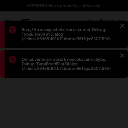
VÝPRODEJ: Nové produkty a nižší ceny!
1
Błąd
:
Sorry! An unexpected error occurred. Debug:
TypeError8R at Dialog
(/client.86469d01b71bbdbe9516.js:2307:698)
Błąd
:
Omlouváme se! Došlo k neočekávané chybě.
Debug: TypeError8R at Dialog
(/client.86469d01b71bbdbe9516.js:2307:698)