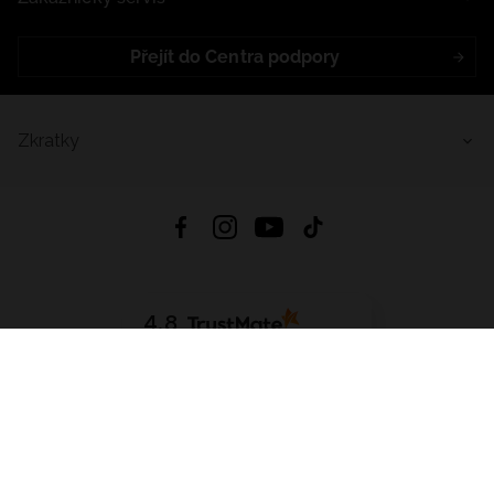
Přejít do Centra podpory
Zkratky
4.8
Založeno na
1441
hodnocení
ze všech dob
Stáhnout Aplikaci:
App Store
Google Play
App Gallery