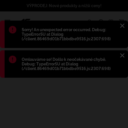
VÝPRODEJ: Nové produkty a nižší ceny!
1
Błąd
:
Sorry! An unexpected error occurred. Debug:
TypeError5U at Dialog
(/client.86469d01b71bbdbe9516.js:2307:698)
Błąd
:
Omlouváme se! Došlo k neočekávané chybě.
Debug: TypeError5U at Dialog
(/client.86469d01b71bbdbe9516.js:2307:698)