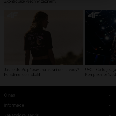
Zkontrolujte všechny záznamy
Jak se dobře připravit na aktivní den u vody?
UFC - Co to je a j
Poradíme, co si sbalit
Kompletní průvo
O nás
Informace
Zákaznický servis