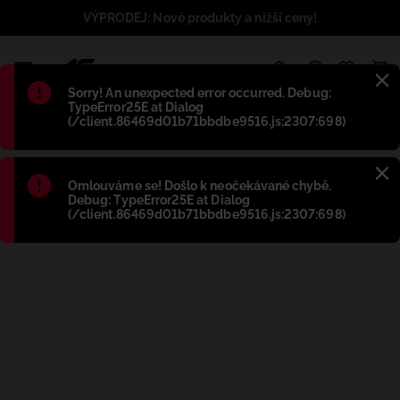
VÝPRODEJ: Nové produkty a nižší ceny!
1
Błąd
:
Sorry! An unexpected error occurred. Debug:
TypeError25E at Dialog
(/client.86469d01b71bbdbe9516.js:2307:698)
Błąd
:
Omlouváme se! Došlo k neočekávané chybě.
Debug: TypeError25E at Dialog
(/client.86469d01b71bbdbe9516.js:2307:698)