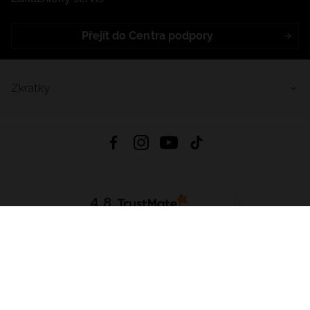
Přejít do Centra podpory
Zkratky
4.8
Založeno na
1441
hodnocení
ze všech dob
Stáhnout Aplikaci:
App Store
Google Play
App Gallery