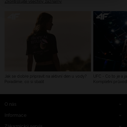
Zkontrolujte všechny záznamy
Jak se dobře připravit na aktivní den u vody?
UFC - Co to je a j
Poradíme, co si sbalit
Kompletní průvo
O nás
Informace
Zákaznický servis