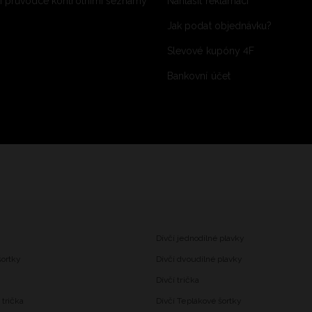
 průvodce kontrolními seznamy
Nahlásit reklamaci
Jak podat objednávku?
Slevové kupóny 4F
Bankovní účet
Dívčí jednodílné plavky
šortky
Dívčí dvoudílné plavky
Dívčí trička
trička
Dívčí Teplákové šortky