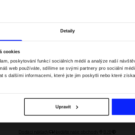
Detaily
á cookies
klam, poskytování funkcí sociálních médií a analýze naší návšt
 náš web používáte, sdílíme se svými partnery pro sociální média
 s dalšími informacemi, které jste jim poskytli nebo které získa
 jaké jsou váhové
Formule 1 v kraťasech: pravidla, časy
letní průvodce
závodů, rekordy a nejlepší jezdci F1
Upravit
Dodací náklady
Najděte naše obchody
B2B