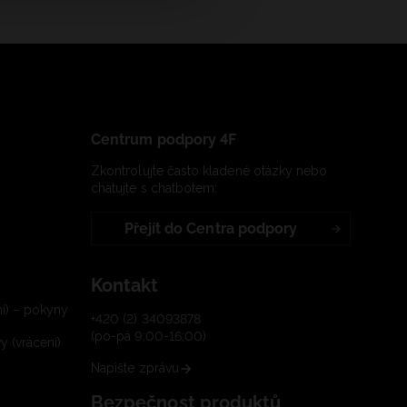
Centrum podpory 4F
Zkontrolujte často kladené otázky nebo
chatujte s chatbotem:
Přejít do Centra podpory
Kontakt
í) – pokyny
+420 (2) 34093878
(po-pá 9:00-16:00)
 (vrácení)
Napište zprávu
Bezpečnost produktů