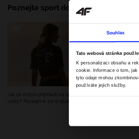
Poznejte sport do hloubky
Souhlas
Tato webová stránka použív
K personalizaci obsahu a re
cookie. Informace o tom, jak
tyto údaje mohou zkombinovat
používáte jejich služby.
Jak se dobře připravit na aktivní den u
UFC - Co to je a
vody? Poradíme, co si sbalit
kategorie? Komp