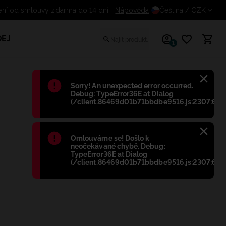
Odstoupení od smlouvy zdarma do 14 dní
Nápověda
Čeština
/ CZK
EJ
1
Błąd
:
Sorry! An unexpected error occurred.
Debug: TypeError36E at Dialog
(/client.86469d01b71bbdbe9516.js:2307:698
Błąd
:
Omlouváme se! Došlo k
neočekávané chybě. Debug:
TypeError36E at Dialog
(/client.86469d01b71bbdbe9516.js:2307:698