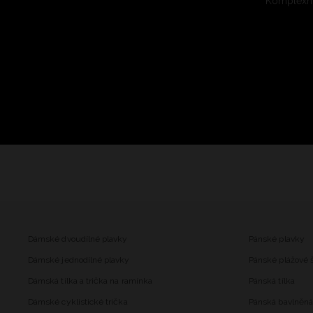
Komplexní
Dámské dvoudílné plavky
Pánské plavky
Dámské jednodílné plavky
Pánské plážové 
Dámská tílka a trička na ramínka
Pánská tílka
Dámské cyklistické trička
Pánská bavlněná 