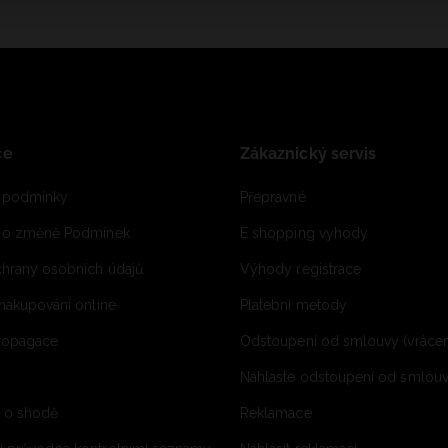
ce
Zákaznický servis
 podmínky
Přepravné
e o změně Podmínek
E shopping vyhody
hrany osobních údajů
Výhody registrace
 nakupování online
Platební metody
propagace
Odstoupení od smlouvy (vrácen
Nahlaste odstoupení od smlouvy
í o shodě
Reklamace