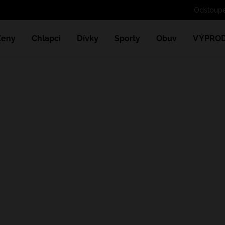
Ženy
Chlapci
Dívky
Sporty
Obuv
VÝPROD