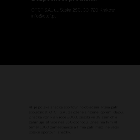
OTCF S.A., ul. Saska 25C, 30-720 Kraków
info@otcf.pl
4F je polská značka sportovního oblečení, která patří
společnosti OTCF S.A., založené a řízené Igorem Klajou.
Značka vznikla v roce 2003, působí ve 39 zemích a
zahrnuje síť více než 350 obchodů. Dnes má tým 4F
téměř 1300 zaměstnanců a firma patří mezi největší
polské sportovní značky.