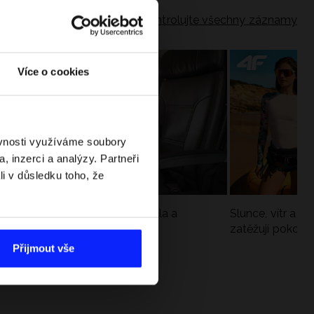
Zkontrolujte všechny záznamy
Více o cookies
ěvnosti využíváme soubory
, inzerci a analýzy. Partneři
li v důsledku toho, že
Jak si sbalit batoh do letadla a
Slunce, vítr a vo
nepřekročit limity?
zatěžují pokožku
sportech
Přijmout vše