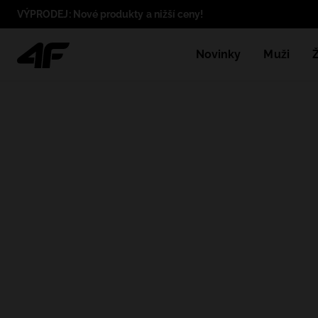
VÝPRODEJ: Nové produkty a nižší ceny!
Novinky
Muži