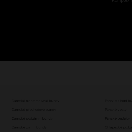
Komplexní
Dámské nepromokavé bundy
Pánské zimní b
Dámské přechodové bundy
Pánské vesty
Dámské podzimní bundy
Pánské tepláky
Dámské zimní bundy
Chlapecké podz