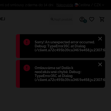
Odstoupení od smlouvy zdarma do 14 dní
Nápověda
Čeština
/ CZK
EJ
1
Błąd
:
Sorry! An unexpected error occurred.
Debug: TypeError35C at Dialog
(/client.a72c495b39ca3469e458.js:2307:698)
Błąd
:
Omlouváme se! Došlo k
neočekávané chybě. Debug:
TypeError35C at Dialog
(/client.a72c495b39ca3469e458.js:2307:698)