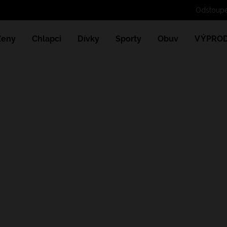
Ženy
Chlapci
Dívky
Sporty
Obuv
VÝPROD