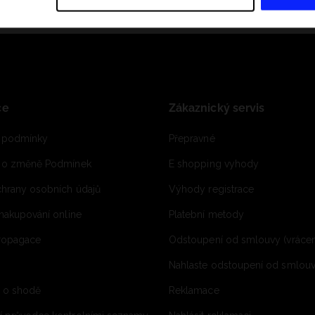
ce
Zákaznický servis
 podmínky
Přepravné
e o změně Podmínek
E shopping vyhody
hrany osobních údajů
Výhody registrace
 nakupování online
Platební metody
propagace
Odstoupení od smlouvy (vrácen
Nahlaste odstoupení od smlouvy
í o shodě
Reklamace