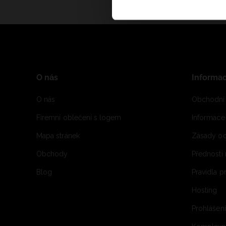
O nás
Informa
O nás
Obchodní
Firemní oblečení s logem
Informac
Mapa stránek
Zásady oc
Obchody
Přednosti
Blog
Pravidla 
Hosting
Prohlášen