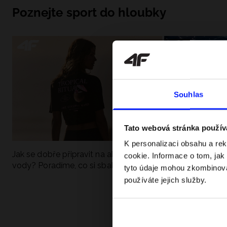
Poznejte sport do hloubky
Souhlas
Tato webová stránka použív
K personalizaci obsahu a re
Jak se dobře připravit na aktivní den u
UFC - Co to je a
cookie. Informace o tom, jak
vody? Poradíme, co si sbalit
kategorie? Komp
tyto údaje mohou zkombinovat
používáte jejich služby.