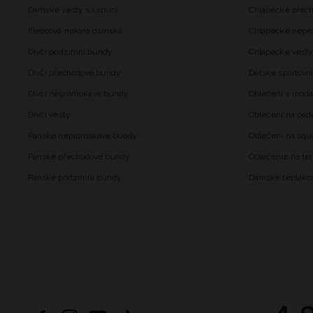
Dámské vesty s kapucí
Chlapecké přec
Fleecová mikina dámská
Chlapecké nepr
Dívčí podzimní bundy
Chlapecké vesty
Dívčí přechodové bundy
Dětské sportovní
Dívčí nepromokavé bundy
Oblečení s mod
Dívčí vesty
Oblečení na pad
Pánské nepromokavé bundy
Oblečení na squ
Pánské přechodové bundy
Oblečenie na ten
Pánské podzimní bundy
Dámské tepláko