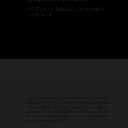
OTCF S.A., ul. Saska 25C, 30-720 Kraków
info@otcf.pl
4F je polská značka sportovního oblečení, která patří
společnosti OTCF S.A., založené a řízené Igorem Klajou.
Značka vznikla v roce 2003, působí ve 39 zemích a
zahrnuje síť více než 350 obchodů. Dnes má tým 4F
téměř 1300 zaměstnanců a firma patří mezi největší
polské sportovní značky.