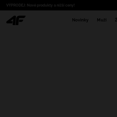
VÝPRODEJ: Nové produkty a nižší ceny!
Novinky
Muži