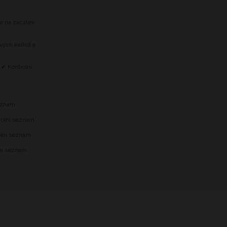
tě na začátek
vých kalhot a
 ✔ Kontrolní
m
seznam
trolní seznam
olní seznam
lní seznam