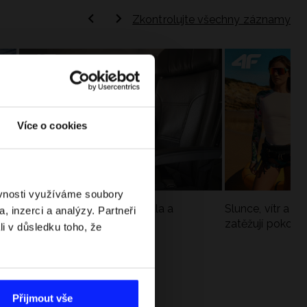
Zkontrolujte všechny záznamy
Více o cookies
ěvnosti využíváme soubory
Jak si sbalit batoh do letadla a
Slunce, vítr a vo
, inzerci a analýzy. Partneři
nepřekročit limity?
zatěžují pokožku
li v důsledku toho, že
sportech
Přijmout vše