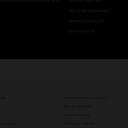
 průvodce kontrolními seznamy
Nahlásit reklamaci
Jak podat objednávku?
Slevové kupóny 4F
Bankovní účet
undy
Pánské teplákové soupravy
Boty do posilovny
Podzimní bundy
imní bundy
Nadměrné velikosti