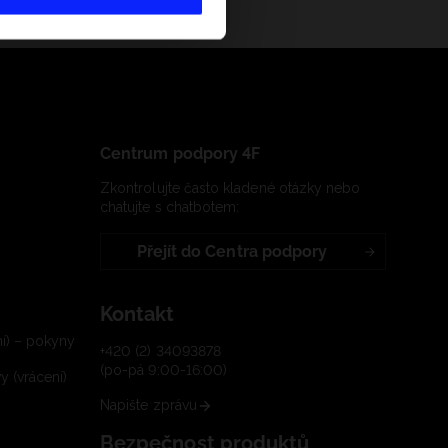
Centrum podpory 4F
Zkontrolujte často kladené otázky nebo
chatujte s chatbotem:
Přejít do Centra podpory
Kontakt
í) – pokyny
+420 (2) 34093878
(po-pá 9:00-16:00)
 (vrácení)
Napište zprávu
Bezpečnost produktů