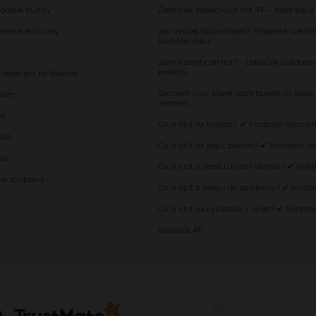
hodové bundy
Žebříček běžeckých bot 4F – naše top 3
omokavé bundy
Jak vybrat školní batoh? Připravte své dí
školního roku
Jaké kalhoty do hor? - žebříček outdooro
kraťasů
 oblečení na tělocvik
Seznam věcí, které potřebujete do školy
alem
seznam
el
Co si vzít na triatlon? ✔ Kontrolní sezna
ash
Co si vzít na jógu, pilates? ✔ Kontrolní 
is
Co si vzít s sebou do hor na trek? ✔ Kon
vé soupravy
Co si vzít s sebou do posilovny? ✔ Kontr
Co si vzít na cyklistický výlet? ✔ Kontro
Nabídka 4F