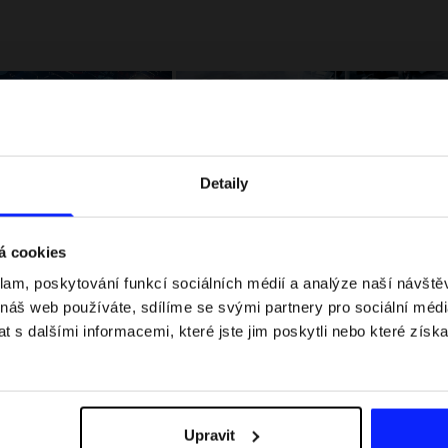
Detaily
á cookies
klam, poskytování funkcí sociálních médií a analýze naší návšt
 jaké jsou váhové
Formule 1 v kraťasech: pravidla, časy
 náš web používáte, sdílíme se svými partnery pro sociální média
letní průvodce
závodů, rekordy a nejlepší jezdci F1
 s dalšími informacemi, které jste jim poskytli nebo které získa
Upravit
Dodací náklady
Najděte naše obchody
B2B